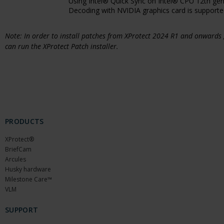
Using Intel® Quick Sync on Intel® CPU 12th gener
Decoding with NVIDIA graphics card is supported
Note: In order to install patches from XProtect 2024 R1 and onwards
can run the XProtect Patch installer.
PRODUCTS
XProtect®
BriefCam
Arcules
Husky hardware
Milestone Care™
VLM
SUPPORT