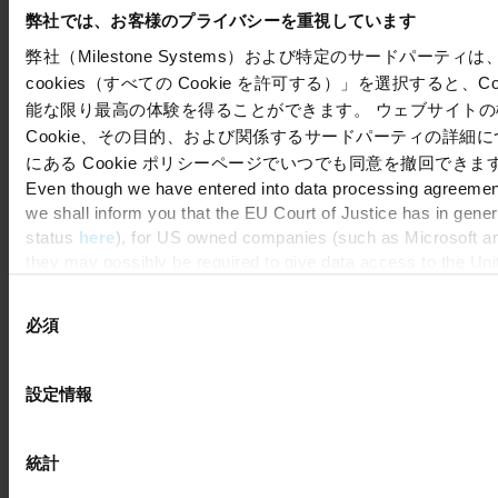
弊社では、お客様のプライバシーを重視しています
Copyright © 2026 Milestone Systems A/S. All rights reserved.
弊社（Milestone Systems）および特定のサードパーティは、
cookies（すべての Cookie を許可する）」を選択すると、
能な限り最高の体験を得ることができます。 ウェブサイトの機
Cookie、その目的、および関係するサードパーティの詳細
にある Cookie ポリシーページでいつでも同意を撤回できま
Even though we have entered into data processing agreements
we shall inform you that the EU Court of Justice has in gene
status
here
), for US owned companies (such as Microsoft and
they may possibly be required to give data access to the Uni
means that, depending on the circumstance, Milestone also c
同
consent, and for Microsoft also based on Milestone’s legitimat
必須
意
の
選
設定情報
択
統計