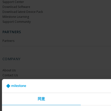
Support Center
Download Software
Download latest Device Pack
Milestone Learning
Support Community
PARTNERS
Partners
COMPANY
About Us
Contact Us
Offices
Careers
Share your feedback
同意