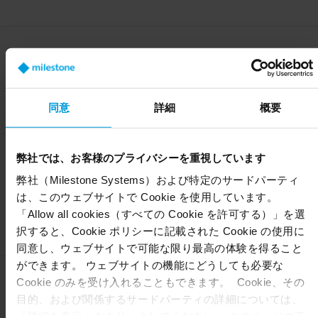
を通じて、世界中で必要なときに専門家のサポートを受けてくださ
い。サポートレベルは、既存の文書で解決できるリクエスト、診断
ツールを使用した問題のトラブルシューティング、開発者レベルの
エンゲージメント、サードパーティベンダーを含むテクニカルサポ
Technology Partner Finderを
ートチーム外のエスカレーションまで、多岐にわたります。
通じたリード創出
統合製品はTechnology Partner Finderに表示され、リードを生み出
同意
詳細
概要
すお問い合わせフォームとともに、Milestoneチャネルパートナーネ
ットワーク全体と直接つながります。詳細については、
利用規約
を
ご覧ください。
弊社では、お客様のプライバシーを重視しています
Milestoneソフトウェアアー
キテクトとの個別セッショ
弊社（Milestone Systems）および特定のサードパーティ
ン
は、このウェブサイトで Cookie を使用しています。
「Allow all cookies（すべての Cookie を許可する）」を選
シニアソフトウェアアーキテクトとの1対1のセッションをスケジュ
択すると、Cookie ポリシーに記載された Cookie の使用に
ールし、統合を最適化します。
同意し、ウェブサイトで可能な限り最高の体験を得ること
ができます。 ウェブサイトの機能にどうしても必要な
Cookie のみを受け入れることもできます。 Cookie、その
専任のテクノロジーパート
目的、および関係するサードパーティの詳細については、
ナーマネージャー
「詳細を表示」をクリックしてください。 このページの下