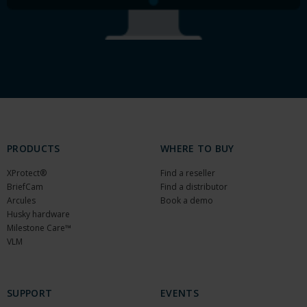
PRODUCTS
WHERE TO BUY
XProtect®
Find a reseller
BriefCam
Find a distributor
Arcules
Book a demo
Husky hardware
Milestone Care™
VLM
SUPPORT
EVENTS