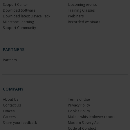
Support Center
Upcoming events
Download Software
Training Classes
Download latest Device Pack
Webinars
Milestone Learning
Recorded webinars
Support Community
PARTNERS
Partners
COMPANY
About Us
Terms of Use
Contact Us
Privacy Policy
Offices
Cookie Policy
Careers
Make a whistleblower report
Share your feedback
Modern Slavery Act
Code of Conduct