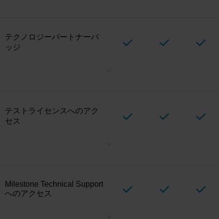
所に集約できます。
テクノロジーパートナーバ
ッジ
Milestoneとの公式パートナーシップのステータスを紹介します。階
層(「Alliance」、「Select」、「Verified」)を表示して、顧客の信頼
を築きます。
テストライセンスへのアク
セス
テストライセンスを作成して統合を検証し、統合がMilestone製品ポ
ートフォリオとどのように連携するかを示し、長期にわたる統合の
テストと維持を行います。テストライセンスは、
パートナーポータ
ル
経由でCustomer Dashboardのテクノロジーパートナーが作成で
きます。各テクノロジーパートナーに付与されるテストライセンス
Milestone Technical Support
の数は、階層の割り当てによって異なる場合があります。
へのアクセス
ライセンスチャット、サポートコミュニティ、または電話サポート