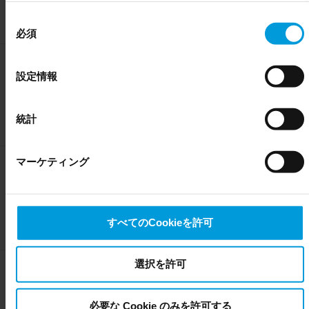
担当のテクノロジーパートナーマネージャーと緊密に連携し、意義
部にある Cookie ポリシーページでいつでも同意を撤回でき
同
のあるビジネスの成長を実現します。Milestoneの主要な窓口とな
ます。
必須
り、四半期ごとのビジネスレビューと年間共同事業計画を直接担当
意
Even though we have entered into data processing
します。アライアンスパートナーは、地域およびグローバルに従い
の
ます。選択したパートナーは、地域テクノロジーパートナーマネー
agreements and model clauses with our third-party
選
Milestone Experience
設定情報
ジャーと協力して、より地域に焦点を当てます。
providers’ European entities, we shall inform you that the
Centerの機能
択
EU Court of Justice has in general found (Schrems II) that,
Milestone Experience Centerへの参加を検討している場合は、統合
from an EU perspective (please see latest status
here
), for
統計
を申請してください。このセンターは、映像テクノロジーの可能性
US owned companies (such as Microsoft and Google)
を実証するために設計された刺激的なセンターです。Milestoneは、
there are not appropriate safeguards in place in the US, as
地域の関連性と技術的特徴に基づいて統合を承認します。
マーケティング
they may possibly be required to give data access to the
内部プロモーション活動の
United States Intelligence Community without any judicial
機能
review. This means that, depending on the circumstance,
Milestone also collects and transfers your personal data to
ウェビナーやデモセッションを通じて、貴社のソリューションを当
すべてのCookieを許可
社の販売組織に直接提示してください。これらを通じて、貴社のソ
the US either based on your consent, and for Microsoft also
リューションを詳細に説明し、適切なユースケースに適したソリュ
based on Milestone’s legitimate interest. Please click ‘Show
ーションを市場に投入することができます。
details’ for more information.
選択を許可
地域のマーケティング活動
ウェビナー、コマーシャルキャンペーン、イベントなど、ターゲッ
必要な Cookie のみを許可する