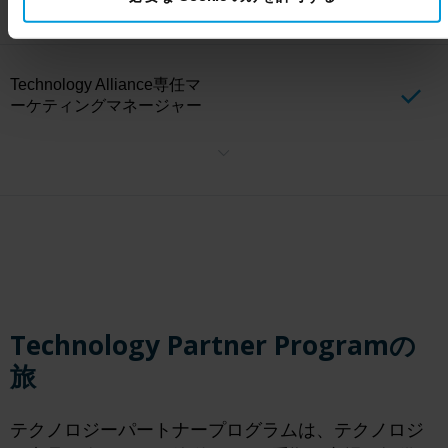
トを絞ったマーケティング活動でコラボレーションします。各マー
ケティング活動は、共同アカウントプランニングの結果に従い、各
パートナーのエンゲージメントレベルに基づいています。
Technology Alliance専任マ
ーケティングマネージャー
最上位階層のアライアンス・パートナーに特化した戦略的マーケテ
ィング・マネージャーと緊密に連携し、相互の成長を促進し、市場
でのリーチを拡大する共同マーケティング・イニシアチブを作成
し、実行します。
Technology Partner Programの
旅
テクノロジーパートナープログラムは、テクノロジ