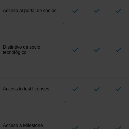
Acceso al portal de socios
Su puerta de enlace a herramientas de verificación, licencias de
prueba, recursos de marketing y más, todo en un solo lugar.
Distintivo de socio
tecnológico
Muestre su estatus oficial de socio con Milestone. Muestre su nivel
— Alliance, Select o Verified — para aumentar la confianza del
cliente.
Access to test licenses
Cree licencias de prueba para verificar su integración, demuestre
cómo funciona su integración con la cartera de productos de
Milestone y pruebe y mantenga su integración a lo largo del
tiempo. El Socio tecnológico puede crear licencias de prueba en
Customer Dashboard a través del
Portal de socios
. El número de
Acceso a Milestone
licencias de prueba concedidas a cada socio tecnológico puede