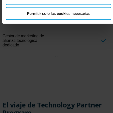
marketing
Colaborar en actividades de marketing específicas, como
Permitir solo las cookies necesarias
seminarios en línea, campañas comerciales y eventos. Cada
actividad de marketing seguirá los resultados de la planificación
conjunta de la cuenta y se basa en el nivel de compromiso de cada
socio.
Gestor de marketing de
alianza tecnológica
dedicado
Trabaje estrechamente con un gestor de marketing estratégico
dedicado a nuestros socios de alianza de primer nivel para crear y
ejecutar iniciativas de marketing conjuntas que impulsen el
crecimiento mutuo y amplíen el alcance del mercado.
El viaje de Technology Partner
Program