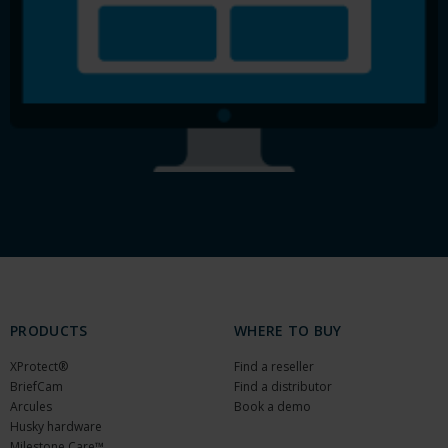
PRODUCTS
WHERE TO BUY
XProtect®
Find a reseller
BriefCam
Find a distributor
Arcules
Book a demo
Husky hardware
Milestone Care™