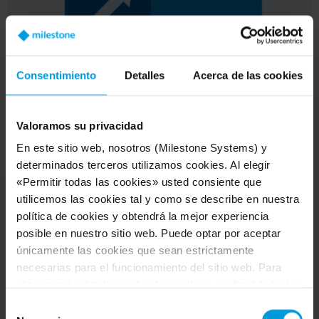
Consentimiento
Detalles
Acerca de las cookies
Valoramos su privacidad
En este sitio web, nosotros (Milestone Systems) y
determinados terceros utilizamos cookies. Al elegir
«Permitir todas las cookies» usted consiente que
utilicemos las cookies tal y como se describe en nuestra
política de cookies y obtendrá la mejor experiencia
What kind of service do you
posible en nuestro sitio web. Puede optar por aceptar
únicamente las cookies que sean estrictamente
need?
necesarias para el funcionamiento del sitio web. Para
obtener más detalles sobre las cookies, su finalidad y los
terceros implicados, haga clic en «Mostrar detalles».
Selección
Respecto a las cookies, su consentimiento se aplica al