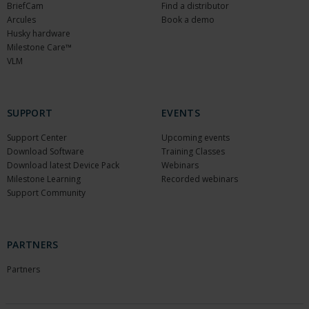
BriefCam
Find a distributor
Arcules
Book a demo
Husky hardware
Milestone Care™
VLM
SUPPORT
EVENTS
Support Center
Upcoming events
Download Software
Training Classes
Download latest Device Pack
Webinars
Milestone Learning
Recorded webinars
Support Community
PARTNERS
Partners