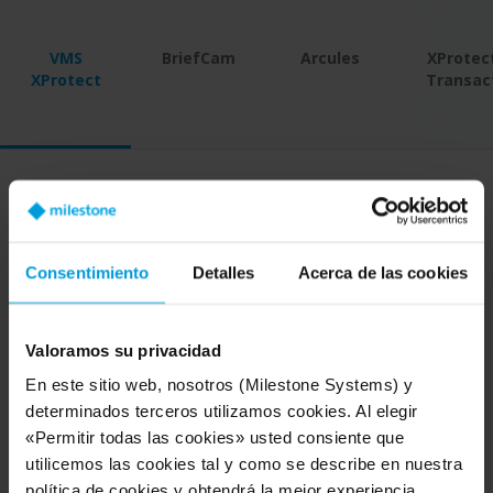
VMS
BriefCam
Arcules
XProtec
XProtect
Transac
Gestione todo de forma
centralizada
Consentimiento
Detalles
Acerca de las cookies
En una gran cadena de comercios, con
Valoramos su privacidad
instalaciones en varios sitios y ubicaciones,
mantener una visión general completa y
En este sitio web, nosotros (Milestone Systems) y
centralizada puede ser un desafío. Se pueden
determinados terceros utilizamos cookies. Al elegir
«Permitir todas las cookies» usted consiente que
desarrollar diferentes sistemas y procesos en
utilicemos las cookies tal y como se describe en nuestra
cada tienda por separado, lo que significa
política de cookies y obtendrá la mejor experiencia