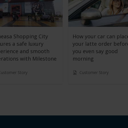
easa Shopping City
How your car can plac
ures a safe luxury
your latte order befor
erience and smooth
you even say good
rations with Milestone
morning
Customer Story
Customer Story
Reserve una demostración