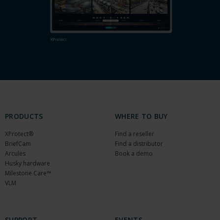
PRODUCTS
WHERE TO BUY
XProtect®
Find a reseller
BriefCam
Find a distributor
Arcules
Book a demo
Husky hardware
Milestone Care™
VLM
SUPPORT
EVENTS