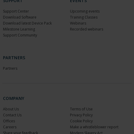
SUPPORT
EVENTS
Support Center
Upcoming events
Download Software
Training Classes
Download latest Device Pack
Webinars
Milestone Learning
Recorded webinars
Support Community
PARTNERS
Partners
COMPANY
About Us
Terms of Use
Contact Us
Privacy Policy
Offices
Cookie Policy
Careers
Make a whistleblower report
Share your feedback
Modern Slavery Act