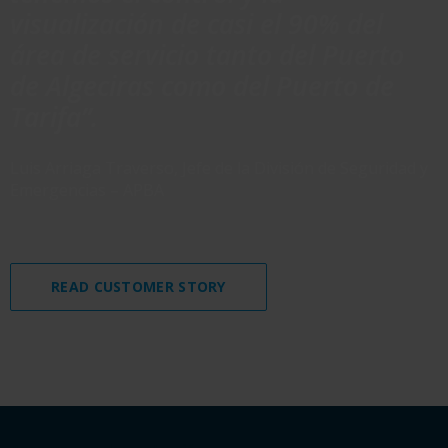
visualización de casi el 90% del
área de servicio tanto del Puerto
de Algeciras como del Puerto de
Tarifa”.
Luis Arriaga Traverso, Jefe de la División de Seguridad y
Emergencias – APBA
READ CUSTOMER STORY