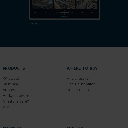
PRODUCTS
WHERE TO BUY
XProtect®
Find a reseller
BriefCam
Find a distributor
Arcules
Book a demo
Husky hardware
Milestone Care™
VLM