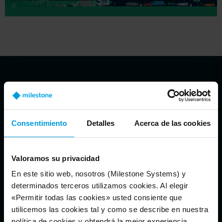
"Yes, I can compare the same
investigation case before XProtect. For
example, I spent an average of 20 to 30
Consentimiento
Detalles
Acerca de las cookies
minutes to identify and follow a
shipment. With XProtect, my time for
Valoramos su privacidad
tracking is reduced by around 70%
En este sitio web, nosotros (Milestone Systems) y
because with the new system, we can
determinados terceros utilizamos cookies. Al elegir
reduce a lot of the investigation time."
«Permitir todas las cookies» usted consiente que
utilicemos las cookies tal y como se describe en nuestra
- Security manager, logistics
política de cookies y obtendrá la mejor experiencia