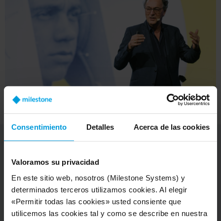
Consentimiento
Detalles
Acerca de las cookies
No hay eventos próximos
Valoramos su privacidad
En este sitio web, nosotros (Milestone Systems) y
Actualmente, no hay eventos programados disponibles.
determinados terceros utilizamos cookies. Al elegir
«Permitir todas las cookies» usted consiente que
utilicemos las cookies tal y como se describe en nuestra