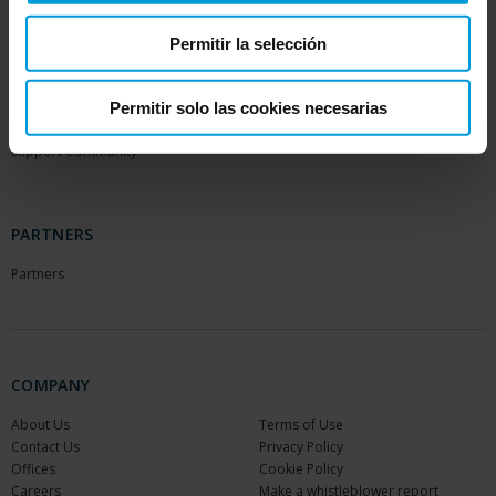
SUPPORT
EVENTS
Permitir la selección
Support Center
Upcoming events
Download Software
Training Classes
Download latest Device Pack
Webinars
Permitir solo las cookies necesarias
Milestone Learning
Recorded webinars
Support Community
PARTNERS
Partners
COMPANY
About Us
Terms of Use
Contact Us
Privacy Policy
Offices
Cookie Policy
Careers
Make a whistleblower report