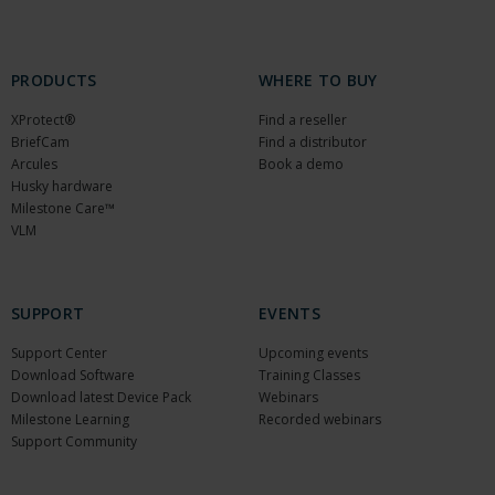
PRODUCTS
WHERE TO BUY
XProtect®
Find a reseller
BriefCam
Find a distributor
Arcules
Book a demo
Husky hardware
Milestone Care™
VLM
SUPPORT
EVENTS
Support Center
Upcoming events
Download Software
Training Classes
Download latest Device Pack
Webinars
Milestone Learning
Recorded webinars
Support Community