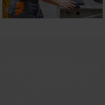
"L’implementazione della
piattaforma Milestone ha segnato
un punto di svolta. Ora abbiamo il
controllo e la visualizzazione di
quasi il 90% dell'area di servizio sia
del porto di Algeciras che del porto
di Tarifa".