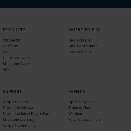
PRODUCTS
WHERE TO BUY
XProtect®
Find a reseller
BriefCam
Find a distributor
Arcules
Book a demo
Husky hardware
Milestone Care™
VLM
SUPPORT
EVENTS
Support Center
Upcoming events
Download Software
Training Classes
Download latest Device Pack
Webinars
Milestone Learning
Recorded webinars
Support Community