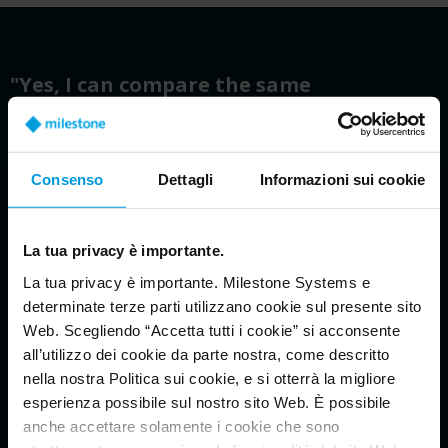
"Yes, I can compare the same
investigation case before XProtect. For
example, I spent an average of 20 to 30
minutes to identify and follow a
Consenso
Dettagli
Informazioni sui cookie
shipment. With XProtect, my time for
tracking is reduced by around 70%
because with the new system, we can
La tua privacy è importante.
reduce a lot of the investigation time."
La tua privacy è importante. Milestone Systems e
determinate terze parti utilizzano cookie sul presente sito
- Security manager, logistics
Web. Scegliendo “Accetta tutti i cookie” si acconsente
all’utilizzo dei cookie da parte nostra, come descritto
nella nostra Politica sui cookie, e si otterrà la migliore
READ MORE
esperienza possibile sul nostro sito Web. È possibile
anche accettare solamente i cookie che sono