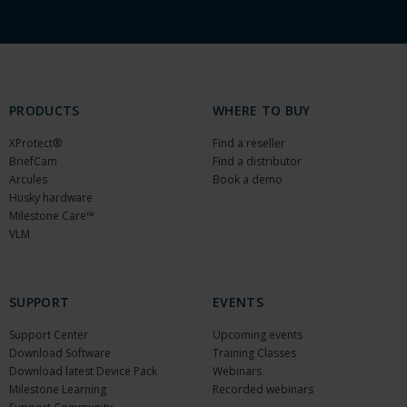
PRODUCTS
WHERE TO BUY
XProtect®
Find a reseller
BriefCam
Find a distributor
Arcules
Book a demo
Husky hardware
Milestone Care™
VLM
SUPPORT
EVENTS
Support Center
Upcoming events
Download Software
Training Classes
Download latest Device Pack
Webinars
Milestone Learning
Recorded webinars