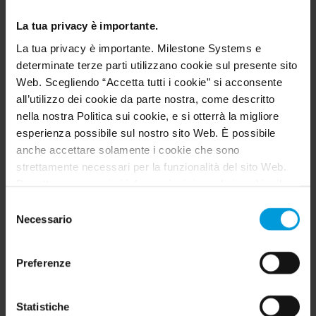
La tua privacy è importante.
La tua privacy è importante. Milestone Systems e
determinate terze parti utilizzano cookie sul presente sito
Web. Scegliendo “Accetta tutti i cookie” si acconsente
all’utilizzo dei cookie da parte nostra, come descritto
Sinossi video
nella nostra Politica sui cookie, e si otterrà la migliore
Revisione video accelerata basata sul riconoscimento
esperienza possibile sul nostro sito Web. È possibile
degli oggetti e sugli avvisi intelligenti
anche accettare solamente i cookie che sono
strettamente necessari per la funzionalità del sito Web.
SOMIGLIANZA
Identifica persone e veicoli con caratteristiche simili
Per ottenere maggiori informazioni riguardo i cookie, il
loro scopo e le terze parti coinvolte cliccare su “Mostra
Selezione
Attributi della persona
dettagli”.
Necessario
In base alle caratteristiche della persona, compresa
del
l’usura inferiore e superiore
Per quanto riguarda i cookie, il consenso dell’utente si
consenso
applica ai seguenti domini:
milestonesys.com e
Basato sul colore
Preferenze
sottodomini
. Per i cookie di Google, è inoltre possibile
su qualsiasi combinazione di colore dell'oggetto
installare un add-on del browser per l’opt-out di Google
Analytics visitando questo indirizzo:
CLASSE
Statistiche
In base a persone, veicoli, cambiamenti di