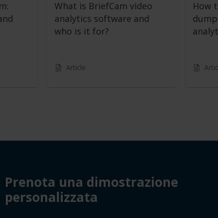
m:
What is BriefCam video
How to
and
analytics software and
dumpi
who is it for?
analy
Article
Arti
Richiedi una demo
Prenota una dimostrazione
personalizzata