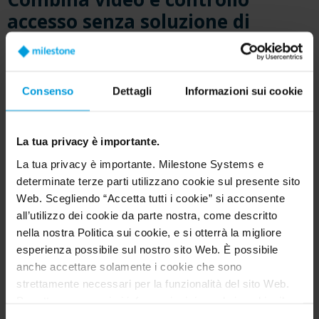
accesso senza soluzione di
continuità
Milestone fornisce soluzioni versatili per
Consenso
Dettagli
Informazioni sui cookie
integrare il controllo accesso in base alle
esigenze specifiche. Grazie alle integrazioni di
Milestone, eventi come l'apertura forzata di
La tua privacy è importante.
porte, la loro apertura e altre violazioni della
La tua privacy è importante. Milestone Systems e
sicurezza vengono immediatamente evidenziati e
determinate terze parti utilizzano cookie sul presente sito
confrontati con i filmati video corrispondenti.
Web. Scegliendo “Accetta tutti i cookie” si acconsente
all’utilizzo dei cookie da parte nostra, come descritto
Questo accoppiamento trasparente è facilmente
nella nostra Politica sui cookie, e si otterrà la migliore
visualizzabile all'interno di un'interfaccia Smart
esperienza possibile sul nostro sito Web. È possibile
Client intuitiva, che garantisce una risposta
anche accettare solamente i cookie che sono
immediata ed efficiente alle violazioni della
strettamente necessari per la funzionalità del sito Web.
Per ottenere maggiori informazioni riguardo i cookie, il
sicurezza.
loro scopo e le terze parti coinvolte cliccare su “Mostra