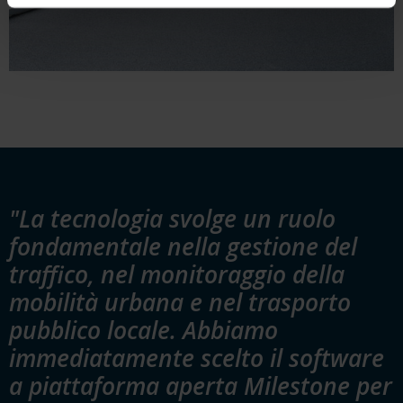
"La tecnologia svolge un ruolo
fondamentale nella gestione del
traffico, nel monitoraggio della
mobilità urbana e nel trasporto
pubblico locale. Abbiamo
immediatamente scelto il software
a piattaforma aperta Milestone per