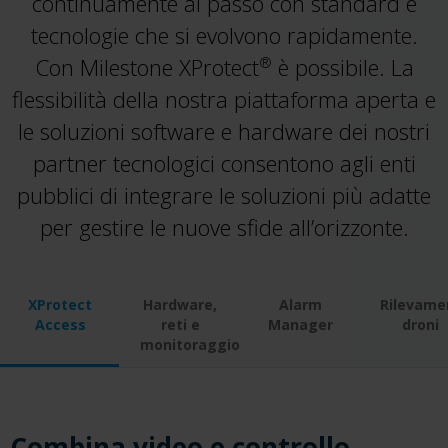
continuamente al passo con standard e
tecnologie che si evolvono rapidamente.
Con Milestone
XProtect
è possibile. La
®
flessibilità della nostra piattaforma aperta e
le soluzioni software e hardware dei nostri
partner tecnologici consentono agli enti
pubblici di integrare le soluzioni più adatte
per gestire le nuove sfide all’orizzonte.
XProtect
Hardware,
Alarm
Rilevame
Access
reti e
Manager
droni
monitoraggio
Combina video e controllo