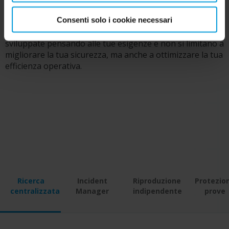
Scopri le capacità di XProtect che lo hanno trasformato
Consenti solo i cookie necessari
nella piattaforma scelta da più di 500.000 siti di clienti in
tutto il mondo. Queste funzioni efficaci sono state
sviluppate pensando alle tue esigenze e non si limitano a
migliorare la tua sicurezza, ma anche a ottimizzare la tua
efficienza operativa.
Ricerca
Incident
Riproduzione
Protezio
centralizzata
Manager
indipendente
prove