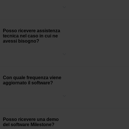
Milestone fornisce un portale intero di Documentazione tecnica,
disponibile
qui
, nonché una mirade di corsi di eLearning gratuiti
online, disponibili
qui
.
Posso ricevere assistenza
tecnica nel caso in cui ne
avessi bisogno?
Milestone offre assistenza a livello regionale.
Qui
trovi maggiori
informazioni sui modi in cui possiamo supportarti.
Con quale frequenza viene
aggiornato il software?
Milestone rilascia aggiornamenti di XProtect 2-3 volte l'anno e
fornisce pacchetti di driver del dispositivo aggiornati 5-6 volte
l'anno.
Posso ricevere una demo
del software Milestone?