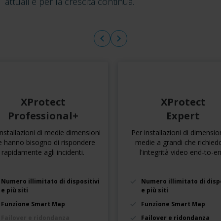
attuali e per la crescita continua.
XProtect
XProtect
Professional+
Expert
installazioni di medie dimensioni
Per installazioni di dimensio
e hanno bisogno di rispondere
medie a grandi che richie
rapidamente agli incidenti.
l'integrità video end-to-en
Numero illimitato di dispositivi
Numero illimitato di disp
e più siti
e più siti
Funzione Smart Map
Funzione Smart Map
Failover e ridondanza
Failover e ridondanza