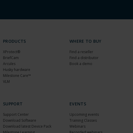
PRODUCTS
WHERE TO BUY
XProtect®
Find a reseller
BriefCam
Find a distributor
Arcules
Book a demo
Husky hardware
Milestone Care™
VLM
SUPPORT
EVENTS
Support Center
Upcoming events
Download Software
Training Classes
Download latest Device Pack
Webinars
Milestone Learning
Recorded webinars