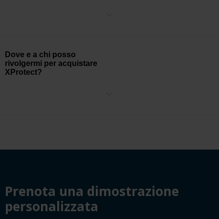
Sì! Inserisci la tua richiesta
qui
e ti contatteremo al più presto per
una demo di XProtect o Kite.
Dove e a chi posso
rivolgermi per acquistare
XProtect?
Puoi acquistare la licenza tramite un partner di Milestone e
scaricare il software dalla pagina dei download di Milestone
qui
.
Richiedi una demo
Prenota una dimostrazione
personalizzata