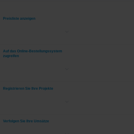
Preisliste anzeigen
Distributoren haben Zugriff auf MyMilestone, wo sie sich jederzeit
aktualisierte Preislisten ansehen können.
Auf das Online-Bestellungssystem
zugreifen
Geben Sie direkt vom Store Produktbestellungen auf.
Registrieren Sie Ihre Projekte
Registrierte Partner, die an größeren Projekten arbeiten, können
Projekte zur Genehmigung für zusätzliche Rabatte anmelden.
Verfolgen Sie Ihre Umsätze
MyMilestone bietet die Anzeige von Distributoren-Umsätzen in