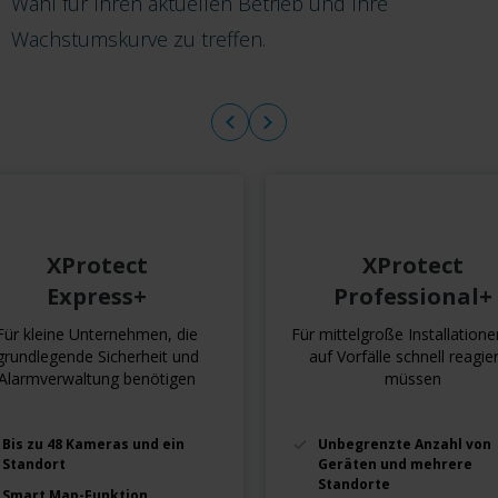
Wahl für Ihren aktuellen Betrieb und Ihre
Wachstumskurve zu treffen.
XProtect
XProtect
Express+
Professional+
Für kleine Unternehmen, die
Für mittelgroße Installatione
grundlegende Sicherheit und
auf Vorfälle schnell reagie
Alarmverwaltung benötigen
müssen
Bis zu 48 Kameras und ein
Unbegrenzte Anzahl von
Standort
Geräten und mehrere
Standorte
Smart Map-Funktion