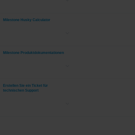
Echtzeit.
Milestone Husky Calculator
Berechnen Sie die benötigte Festplattenkapazität.
Milestone Produktdokumentationen
Regionale Marketingteams werden Unterstützung mit
Marketingmaterialien bieten und Webinare und Events hosten.
Erstellen Sie ein Ticket für
technischen Support
Regionale Vertriebssupportteams werden Ihnen mit
Kostenvoranschlägen, Upgrades und Lizenzen zur Seite stehen.