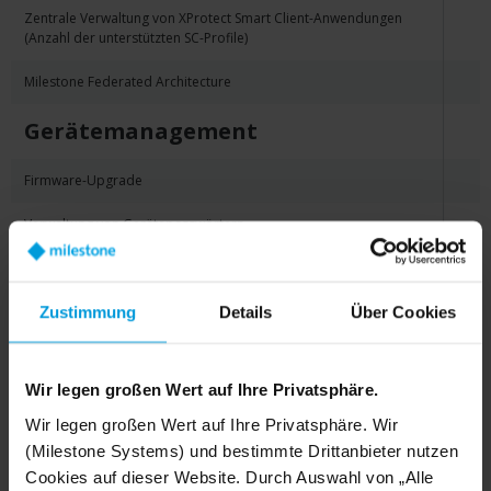
Zentrale Verwaltung von XProtect Smart Client-Anwendungen
(Anzahl der unterstützten SC-Profile)
Milestone Federated Architecture
Gerätemanagement
Firmware-Upgrade
Verwaltung von Gerätepasswörtern
Erweiterungen
Zustimmung
Details
Über Cookies
XProtect-Erweiterungen
Integrationen
Wir legen großen Wert auf Ihre Privatsphäre.
Integration von Drittanbieter-Anwendungen und Unterstützung für
Wir legen großen Wert auf Ihre Privatsphäre. Wir
Videoanalysen
(Milestone Systems) und bestimmte Drittanbieter nutzen
Cookies auf dieser Website. Durch Auswahl von „Alle
Online-Dienste