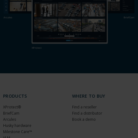
PRODUCTS
WHERE TO BUY
XProtect®
Find a reseller
BriefCam
Find a distributor
Arcules
Book a demo
Husky hardware
Milestone Care™
VLM