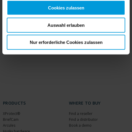
in the Sky, USA
Continental Computers, USA
App-
Cookies zulassen
Techs Corporation, USA
REECE Complete Security
Solutions, USA
Presidio, USA
Cyber Technology
Security, USA
Signature Systems, USA
L8 Group,
Auswahl erlauben
Brasilien
Avarn Security, Norwegen
Chubb,
Hongkong
G4S, Estland
G4S, Dänemark
MVP Tech,
VAE
PMT Security, Australien
Securitas, Schweden
Nur erforderliche Cookies zulassen
Techno Q, Katar
Visual Networks Ltd., Neuseeland
PRODUCTS
WHERE TO BUY
XProtect®
Find a reseller
BriefCam
Find a distributor
Arcules
Book a demo
Husky hardware