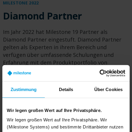
MILESTONE 2022
Diamond Partner
Im Jahr 2022 hat Milestone 19 Partner als
Diamond Partner eingestuft. Diamond Partner
gelten als Experten in ihrem Bereich und
verfügen über umfassende Schulungen und
Erfahrung mit dem Produktportfolio von
Milestone. Sie sind in der Lage, große
Installationen vorzunehmen und modernste
technische Projekte zu begleiten. Unten finden
Zustimmung
Details
Über Cookies
Sie nähere Informationen zu diesen Partnern.
Wir legen großen Wert auf Ihre Privatsphäre.
Wir legen großen Wert auf Ihre Privatsphäre. Wir
(Milestone Systems) und bestimmte Drittanbieter nutzen