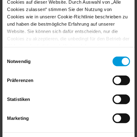
Cookies auf dieser Website. Durch Auswahl von „Alle
Cookies zulassen“ stimmen Sie der Nutzung von
Cookies wie in unserer Cookie-Richtlinie beschrieben zu
und haben die bestmögliche Erfahrung auf unserer
Website. Sie können sich dafür entscheiden, nur die
Cookies zu akzeptieren, die unbedingt für den Betrieb der
Website erforderlich sind. Weitere Informationen zu den
Cookies, ihrem Zweck und den beteiligten Dritten finden
Einwilligungsauswahl
Sie, wenn Sie auf „Details anzeigen“ klicken.
Notwendig
Für Cookies gilt Ihre Einwilligung für die folgende
Domain:
milestonesys.com + Subdomains
. Für Google-
Präferenzen
Cookies können Sie unter folgender Adresse auch ein
Browser-Addon für die Deaktivierung von Google
Analytics installieren:
Statistiken
https://tools.google.com/dlpage/gaoptout?hl=en-GB
.
Sie können jederzeit Ihre
Einwilligung ändern
:
Marketing
Stone Security, USA
Affinitech Incorporated, USA
Eye