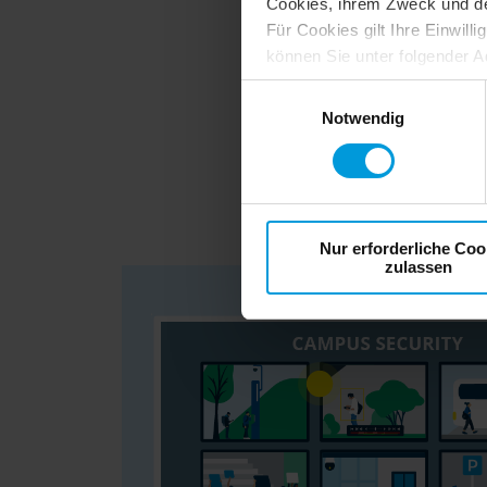
Cookies, ihrem Zweck und den 
Für Cookies gilt Ihre Einwill
können Sie unter folgender A
https://tools.google.com/
Einwilligungsauswahl
Notwendig
Erfahren Sie, w
Studenten, Mitar
Nur erforderliche Coo
zulassen