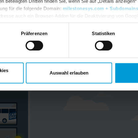
beteiligten Dritten finden Sie, wenn Sie auf „Details anzeigen“ 
igung für die folgende Domain:
milestonesys.com + Subdomain
So funktioniert es
dresse auch ein Browser-Addon für die Deaktivierung von Google 
dlpage/gaoptout?hl=en-GB
. Sie können jederzeit Ihre
Einwillig
Präferenzen
Statistiken
ie Sie mit Videotechnologie eine sichere und posit
beiter und Campusbesucher schaffen können. Klicke
Informationen auf die gelben Punkte.
kies
Auswahl erlauben