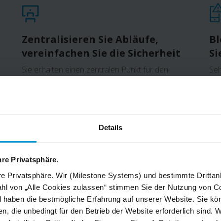
Zentralisieren Sie Abläufe,
Bl
vereinfachen Sie die Sicherheit
Si
Sie erhalten einen zentralen Punkt für den
Seh
Systemzugriff, der eine zentralisierte Verwaltung
Vor
o
und Remote-Ansicht von Filmmaterial über
pro
mehrere Standorte, Gebäude und Server hinweg
ein
ermöglicht.
etw
Details
hre Privatsphäre.
re Privatsphäre. Wir (Milestone Systems) und bestimmte Drittan
hl von „Alle Cookies zulassen“ stimmen Sie der Nutzung von Co
d haben die bestmögliche Erfahrung auf unserer Website. Sie kö
n, die unbedingt für den Betrieb der Website erforderlich sind. 