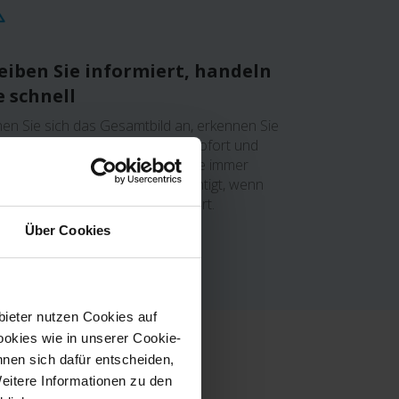
eiben Sie informiert, handeln
e schnell
en Sie sich das Gesamtbild an, erkennen Sie
fälle schnell und reagieren Sie sofort und
aktiv mit Sicherheitssoftware, die immer
geschaltet ist und Sie benachrichtigt, wenn
as Ihre Aufmerksamkeit erfordert.
Über Cookies
bieter nutzen Cookies auf
okies wie in unserer Cookie-
nnen sich dafür entscheiden,
Weitere Informationen zu den