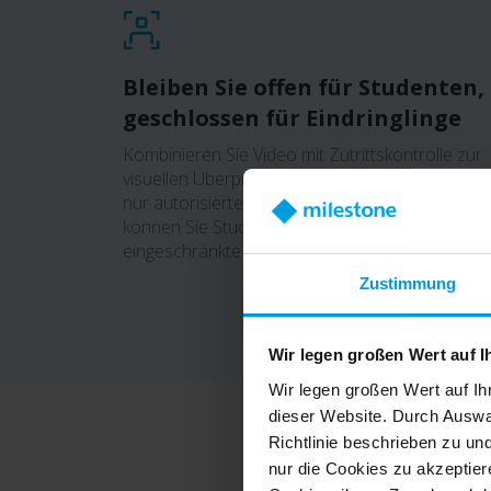
Bleiben Sie offen für Studenten,
geschlossen für Eindringlinge
Kombinieren Sie Video mit Zutrittskontrolle zur
visuellen Überprüfung, um sicherzustellen, dass
nur autorisierte Personen eintreten können – s
können Sie Studenten, Vermögenswerte und
eingeschränkte Bereiche schützen.
Zustimmung
Wir legen großen Wert auf I
Wir legen großen Wert auf Ih
dieser Website. Durch Auswa
Richtlinie beschrieben zu un
nur die Cookies zu akzeptiere