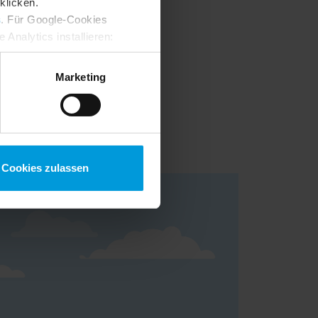
klicken.
s
. Für Google-Cookies
Analytics installieren:
ung ändern
:
Marketing
ive Umgebung für
n Sie für weitere
Cookies zulassen