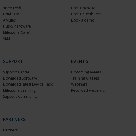
XProtect®
Find a reseller
BriefCam
Find a distributor
Arcules
Book a demo
Husky hardware
Milestone Care™
VLM
SUPPORT
EVENTS
Support Center
Upcoming events
Download Software
Training Classes
Download latest Device Pack
Webinars
Milestone Learning
Recorded webinars
Support Community
PARTNERS
Partners