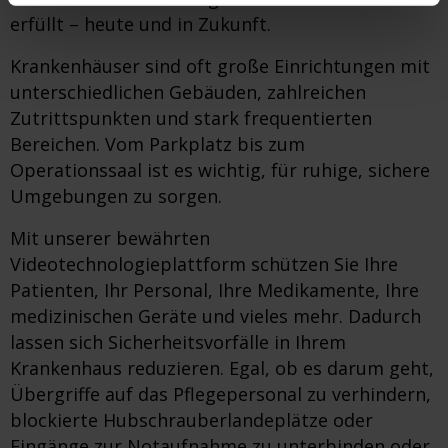
erfüllt – heute und in Zukunft.
Krankenhäuser sind oft große Einrichtungen mit
unterschiedlichen Gebäuden, zahlreichen
Zutrittspunkten und stark frequentierten
Bereichen. Vom Parkplatz bis zum
Operationssaal ist es wichtig, für ruhige, sichere
Umgebungen zu sorgen.
Mit unserer bewährten
Videotechnologieplattform schützen Sie Ihre
Patienten, Ihr Personal, Ihre Medikamente, Ihre
medizinischen Geräte und vieles mehr. Dadurch
lassen sich Sicherheitsvorfälle in Ihrem
Krankenhaus reduzieren. Egal, ob es darum geht,
Übergriffe auf das Pflegepersonal zu verhindern,
blockierte Hubschrauberlandeplätze oder
Eingänge zur Notaufnahme zu unterbinden oder