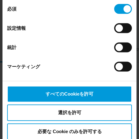
い。 このページの下部にある Cookie ポリシーページで
同
いつでも同意を撤回できます。
必須
意
Even though we have entered into data processing
の
Milestoneのツール
agreements and model clauses with our third-party
選
設定情報
providers’ European entities, we shall inform you that the
択
EU Court of Justice has in general found (Schrems II)
that, from an EU perspective (please see latest status
統計
XProtect
XProtect
BriefCam
XProtec
here
), for US owned companies (such as Microsoft and
VMS
Access
LPR
Google) there are not appropriate safeguards in place in
マーケティング
the US, as they may possibly be required to give data
access to the United States Intelligence Community
without any judicial review. This means that, depending
病院のセキュリティを確保
on the circumstance, Milestone also collects and
すべてのCookieを許可
transfers your personal data to the US either based on
XProtectのオープンプラットフォームソフトウェア
your consent, and for Microsoft also based on
をビデオソリューションの基盤として使用すること
Milestone’s legitimate interest. Please click ‘Show details’
選択を許可
で、現在も将来も病院のニーズに合わせてシステム
for more information.
全体を柔軟に構築できます。
必要な Cookie のみを許可する