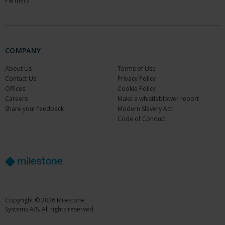
Partners
COMPANY
About Us
Terms of Use
Contact Us
Privacy Policy
Offices
Cookie Policy
Careers
Make a whistleblower report
Share your feedback
Modern Slavery Act
Code of Conduct
Copyright © 2026 Milestone
Systems A/S. All rights reserved.