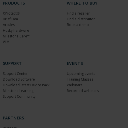
PRODUCTS
WHERE TO BUY
XProtect®
Find a reseller
BriefCam
Find a distributor
Arcules
Book a demo
Husky hardware
Milestone Care™
VLM
SUPPORT
EVENTS
Support Center
Upcoming events
Download Software
Training Classes
Download latest Device Pack
Webinars
Milestone Learning
Recorded webinars
Support Community
PARTNERS