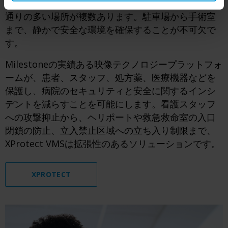
病院は広大で変化に富んだ施設であり、出入口や人
通りの多い場所が複数あります。駐車場から手術室
まで、静かで安全な環境を確保することが不可欠で
す。
Milestoneの実績ある映像テクノロジープラットフォ
ームが、患者、スタッフ、処方薬、医療機器などを
保護し、病院のセキュリティと安全に関するインシ
デントを減らすことを可能にします。看護スタッフ
への攻撃抑止から、ヘリポートや救急救命室の入口
閉鎖の防止、立入禁止区域への立ち入り制限まで、
XProtect VMSは拡張性のあるソリューションです。
XPROTECT