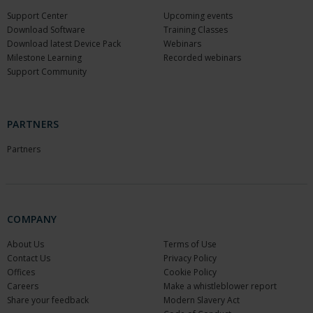
Support Center
Upcoming events
Download Software
Training Classes
Download latest Device Pack
Webinars
Milestone Learning
Recorded webinars
Support Community
PARTNERS
Partners
COMPANY
About Us
Terms of Use
Contact Us
Privacy Policy
Offices
Cookie Policy
Careers
Make a whistleblower report
Share your feedback
Modern Slavery Act