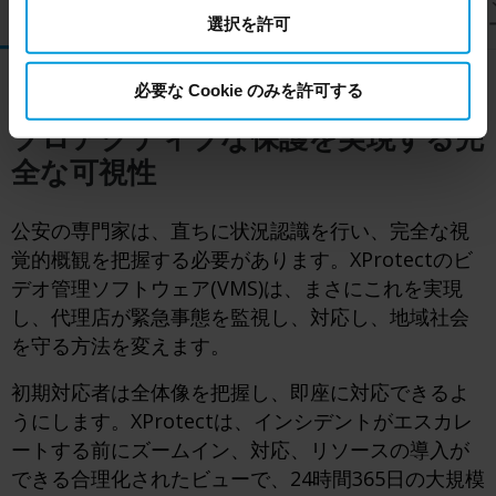
VMS
映像解析
VSaaS
ビデンス
Milestone’s legitimate interest. Please click ‘Show details’
ネージャ
選択を許可
for more information.
必要な Cookie のみを許可する
プロアクティブな保護を実現する完
全な可視性
公安の専門家は、直ちに状況認識を行い、完全な視
覚的概観を把握する必要があります。XProtectのビ
デオ管理ソフトウェア(VMS)は、まさにこれを実現
し、代理店が緊急事態を監視し、対応し、地域社会
を守る方法を変えます。
初期対応者は全体像を把握し、即座に対応できるよ
うにします。XProtectは、インシデントがエスカレ
ートする前にズームイン、対応
、リソースの導入が
できる合理化されたビューで
、24時間365日の大規模