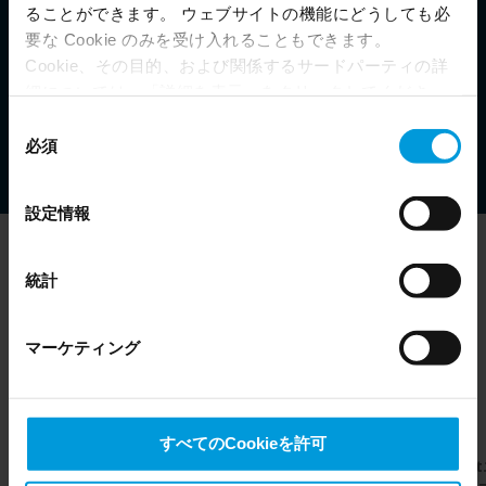
ることができます。 ウェブサイトの機能にどうしても必
要な Cookie のみを受け入れることもできます。
Cookie、その目的、および関係するサードパーティの詳
細については、「詳細を表示」をクリックしてくださ
い。 このページの下部にある Cookie ポリシーページで
同
いつでも同意を撤回できます。
必須
意
Even though we have entered into data processing
の
agreements and model clauses with our third-party
選
設定情報
providers’ European entities, we shall inform you that the
択
EU Court of Justice has in general found (Schrems II)
that, from an EU perspective (please see latest status
統計
here
), for US owned companies (such as Microsoft and
Google) there are not appropriate safeguards in place in
マーケティング
the US, as they may possibly be required to give data
Milestoneのツール
access to the United States Intelligence Community
without any judicial review. This means that, depending
on the circumstance, Milestone also collects and
すべてのCookieを許可
transfers your personal data to the US either based on
XProtect
BriefCam
Arcules
XProtec
your consent, and for Microsoft also based on