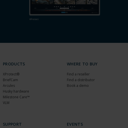
PRODUCTS
WHERE TO BUY
XProtect®
Find a reseller
BriefCam
Find a distributor
Arcules
Book a demo
Husky hardware
Milestone Care™
VLM
SUPPORT
EVENTS