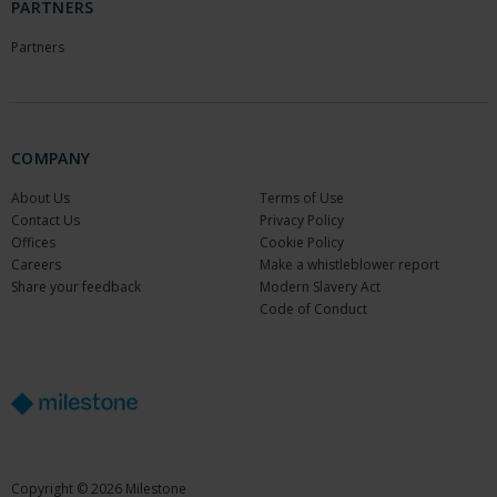
PARTNERS
Partners
COMPANY
About Us
Terms of Use
Contact Us
Privacy Policy
Offices
Cookie Policy
Careers
Make a whistleblower report
Share your feedback
Modern Slavery Act
Code of Conduct
Copyright © 2026 Milestone