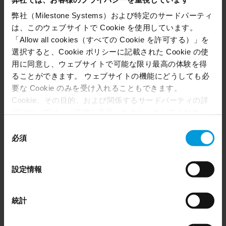
弊社（Milestone Systems）および特定のサードパーティ
は、このウェブサイトで Cookie を使用しています。
「Allow all cookies（すべての Cookie を許可する）」を
選択すると、Cookie ポリシーに記載された Cookie の使
用に同意し、ウェブサイトで可能な限り最高の体験を得
XProtect Smart Wall
ることができます。 ウェブサイトの機能にどうしても必
カスタマイズ可能なビデオウォールでリアルタイムのモニタリングを実現
要な Cookie のみを受け入れることもできます。
し、状況認識を高めます。
Cookie、その目的、および関係するサードパーティの詳
細については、「詳細を表示」をクリックしてくださ
Article
い。 このページの下部にある Cookie ポリシーページで
同
いつでも同意を撤回できます。
必須
意
Even though we have entered into data processing
の
agreements and model clauses with our third-party
選
設定情報
providers’ European entities, we shall inform you that the
択
EU Court of Justice has in general found (Schrems II)
that, from an EU perspective (please see latest status
統計
here
), for US owned companies (such as Microsoft and
Google) there are not appropriate safeguards in place in