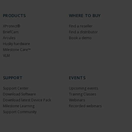
PRODUCTS
WHERE TO BUY
XProtect®
Find a reseller
BriefCam
Find a distributor
Arcules
Book a demo
Husky hardware
Milestone Care™
VLM
SUPPORT
EVENTS
Support Center
Upcoming events
Download Software
Training Classes
Download latest Device Pack
Webinars
Milestone Learning
Recorded webinars
Support Community