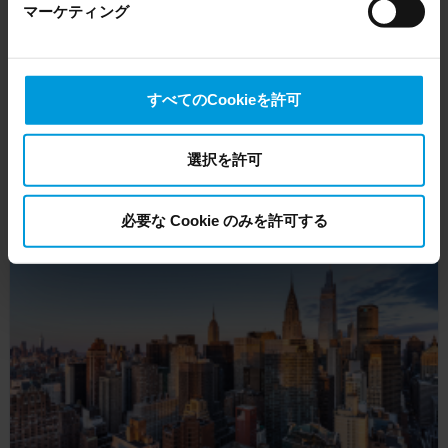
マーケティング
the US, as they may possibly be required to give data
access to the United States Intelligence Community
without any judicial review. This means that, depending
on the circumstance, Milestone also collects and
すべてのCookieを許可
XProtect Transact
transfers your personal data to the US either based on
your consent, and for Microsoft also based on
POSトランザクションデータと対応するビデオ映像を組み合わせて、不正
Milestone’s legitimate interest. Please click ‘Show details’
行為を削減します。
選択を許可
for more information.
Article
必要な Cookie のみを許可する