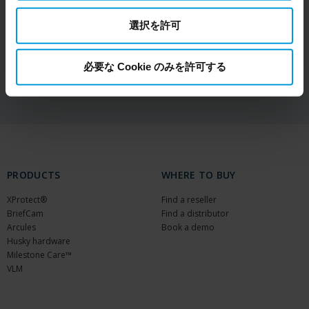
2024 - Milestone Systems Modern Slavery
your consent, and for Microsoft also based on
Statement
Milestone’s legitimate interest. Please click ‘Show details’
選択を許可
for more information.
DOWNLOAD
必要な Cookie のみを許可する
PRODUCTS
WHERE TO BUY
XProtect®
Find a reseller
BriefCam
Find a distributor
Arcules
Book a demo
Husky hardware
Milestone Care™
VLM