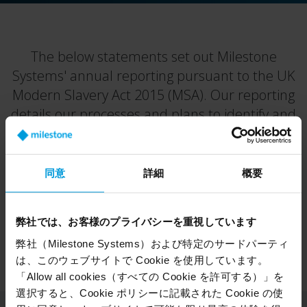
The below statements set out Milestone
Systems' annual reporting pursuant to the UK
Modern Slavery Act 2015 (MSA). Our reporting
details our processes and plans to identify and
mitigate modern slavery risks, including human
trafficking, debt bondage, indentured servitude,
poor working conditions and the worst forms of
同意
詳細
概要
child labour, in our global value and supply
chains.
弊社では、お客様のプライバシーを重視しています
弊社（Milestone Systems）および特定のサードパーティ
は、このウェブサイトで Cookie を使用しています。
「Allow all cookies（すべての Cookie を許可する）」を
選択すると、Cookie ポリシーに記載された Cookie の使