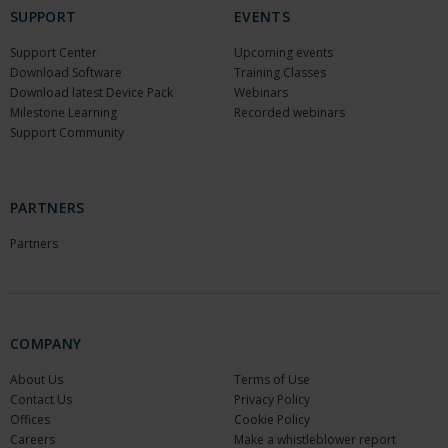
SUPPORT
EVENTS
Support Center
Upcoming events
Download Software
Training Classes
Download latest Device Pack
Webinars
Milestone Learning
Recorded webinars
Support Community
PARTNERS
Partners
COMPANY
About Us
Terms of Use
Contact Us
Privacy Policy
Offices
Cookie Policy
Careers
Make a whistleblower report