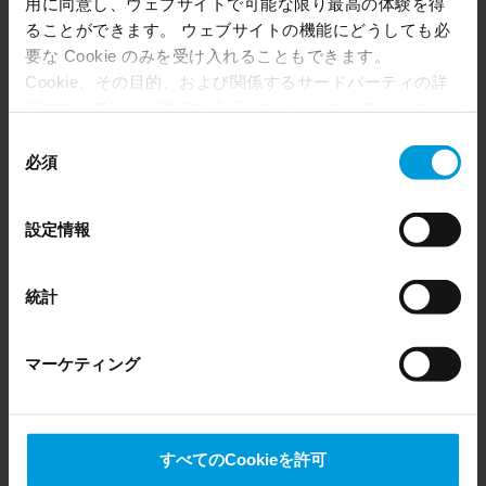
用に同意し、ウェブサイトで可能な限り最高の体験を得
ることができます。 ウェブサイトの機能にどうしても必
Download
要な Cookie のみを受け入れることもできます。
Cookie、その目的、および関係するサードパーティの詳
細については、「詳細を表示」をクリックしてくださ
2022 - Milestone Systems Modern Slavery
い。 このページの下部にある Cookie ポリシーページで
同
Statement
いつでも同意を撤回できます。
必須
意
Even though we have entered into data processing
の
DOWNLOAD
agreements and model clauses with our third-party
選
設定情報
providers’ European entities, we shall inform you that the
択
EU Court of Justice has in general found (Schrems II)
that, from an EU perspective (please see latest status
統計
2023 - Milestone Systems Modern Slavery
here
), for US owned companies (such as Microsoft and
Statement
Google) there are not appropriate safeguards in place in
マーケティング
the US, as they may possibly be required to give data
DOWNLOAD
access to the United States Intelligence Community
without any judicial review. This means that, depending
on the circumstance, Milestone also collects and
すべてのCookieを許可
transfers your personal data to the US either based on