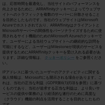
は、応答時間を最適化し、当社サイトのパフォーマンスを
向上させるために、ARRAffinityクッキーによってウェブサ
イトへのトラフィックを複数のサーバーに分散させること
を目的としたものです。当社のウェブサイトはMicrosoft
Azureでホストされており、ARRAffinityはクライアントと
Microsoftサーバーの関係性をパーソナライズするために使
用されるサイト機能のためのMicrosoft Azureのクッキーで
す。ユーザーによる当社ウェブサイトへの継続的な訪問を
可能にするなど、ユーザーはMilestoneが現状のサービスを
提供するためにARRAffinityクッキーを受け入れる必要があ
ります。詳細な情報は、
クッキーポリシー
をご参照くださ
い。
IPアドレスに基づいたユーザーのアクティビティに関する
個人情報は、Microsoftにも開示される場合があります。こ
れは、当社の正当な利益（GDPR第6(1)(f)項を参照）に基づ
くものであり、当社が追求する正当な利益は、より良いサ
ービスの提供や業務のより経済的な遂行のために高度な
（クラウド）機能の利点を活用することを目的としたもの
です。