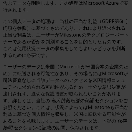
含むデータを削除します。この処理はMicrosoft Azureで実
行されます。
この個人データの処理は、当社の正当な利益（GDPR第6(1)
(f)項を参照）に基づくものであり、これにより追求される
正当な利益は、ユーザーがMilestoneのテクノロジーパート
ナーであるか否かを判別することを目的としたものです。
これは使用状況データの収集をしてもよいかどうかを判断
するために必要です。
ユーザーのデータは米国（Microsoftが米国資本の企業のた
め）に転送される可能性があり、その場合にはMicrosoftが
司法審査なしに当該データへのアクセスを米国情報コミュ
ニティに求められる可能性があるため、十分な意思決定が
適用されず、適切な保護措置が取られないことがありま
す。詳しくは、当社の
個人情報転送の保護
セクションをご
参照ください。これは、状況によってはMilestoneも正当な
利益に基づき個人情報を収集し、米国に転送する可能性が
あることを意味します。ユーザーのデータは、下記の
保存
期間
セクションに記載の期間、保存されます。