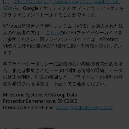
は、
https://tools.google.com/dlpage/gaoptout?hl=en-
GB
から、Googleアナリティクス オプトアウト アドオンを
ブラウザにインストールすることができます。
XProtect監視カメラ管理システム（VMS）を購入された法
人の代表者の方は、
こちら
のGDPRプライバシーガイドを
ご参照ください。同プライバシーガイドでは、XProtect
VMSをご使用の際のGDPR遵守に関する情報を説明してい
ます。
本プライバシーポリシーに記載のない内容の質問がある場
合、または収集されたデータに関する情報の通知、データ
の修正や削除、同意の撤回など、プライバシーの権利の行
使を希望される場合は、下記までご連絡ください。
Milestone Systems A/SGroup Data
ProtectionBanemarksvej 50 C2605
BrøndbyDenmarkEmail:
privacy@milestonesys.com