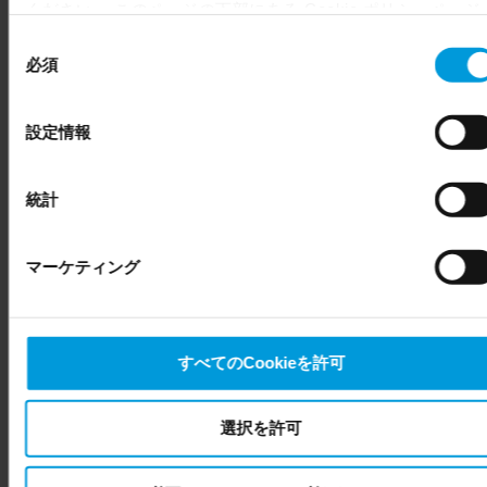
ください。 このページの下部にある Cookie ポリシーページ
（クッキー）同意データ
でいつでも同意を撤回できます。
同
Even though we have entered into data processing
必須
意
Milestoneは、クッキーに関する同意／設定を管理するた
agreements and model clauses with our third-party providers
の
め、Cybotが提供するCookiebotサービスを実装していま
European entities, we shall inform you that the EU Court of
選
す。
設定情報
Justice has in general found (Schrems II) that, from an EU
択
ユーザーが当社ウェブサイトに関する同意を送信すると、
perspective (please see latest status
here
), for US owned
次のデータが自動的にCybotに記録されます：
companies (such as Microsoft and Google) there are not
統計
appropriate safeguards in place in the US, as they may
匿名化されたエンドユーザーのIP番号（末尾3桁は
possibly be required to give data access to the United States
「0」に設定）
マーケティング
Intelligence Community without any judicial review. This
同意日時
means that, depending on the circumstance, Milestone also
エンドユーザーのブラウザのユーザーエージェント
collects and transfers your personal data to the US either
同意の送信元のURL
based on your consent, and for Microsoft also based on
無作為化・暗号化されたキー値
すべてのCookieを許可
Milestone’s legitimate interest. Please click ‘Show details’ for
同意の証明となるエンドユーザーの同意ステータス
more information.
キー値と同意ステータスは、当社ウェブサイトで自動的に
選択を許可
読み込まれるよう、ユーザーのブラウザのファーストパー
ティークッキー「CookieConsent」内にも保存されます。