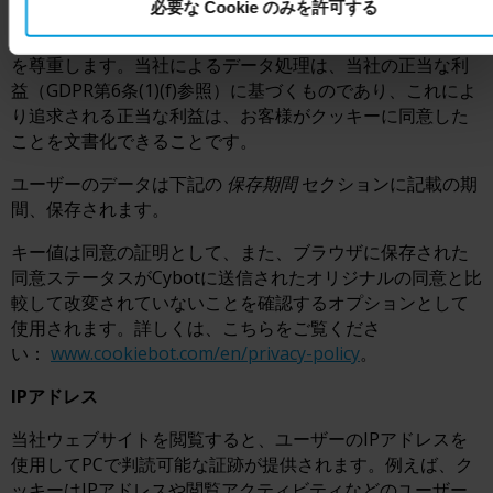
必要な Cookie のみを許可する
当社ウェブサイトは、それ以降のユーザーのすべてのペー
ジリクエストおよびセッションにおいて、ユーザーの同意
を尊重します。当社によるデータ処理は、当社の正当な利
益（GDPR第6条(1)(f)参照）に基づくものであり、これによ
り追求される正当な利益は、お客様がクッキーに同意した
ことを文書化できることです。
ユーザーのデータは下記の
保存期間
セクションに記載の期
間、保存されます。
キー値は同意の証明として、また、ブラウザに保存された
同意ステータスがCybotに送信されたオリジナルの同意と比
較して改変されていないことを確認するオプションとして
使用されます。詳しくは、こちらをご覧くださ
い：
www.cookiebot.com/en/privacy-policy
。
IPアドレス
当社ウェブサイトを閲覧すると、ユーザーのIPアドレスを
使用してPCで判読可能な証跡が提供されます。例えば、ク
ッキーはIPアドレスや閲覧アクティビティなどのユーザー