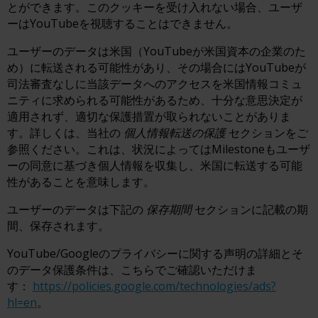
とができます。このクッキーを受け入れない場合、ユーザ
ーはYouTubeを視聴することはできません。
ユーザーのデータは米国（YouTubeが米国資本の企業のた
め）に転送される可能性があり、その場合にはYouTubeが
司法審査なしに当該データへのアクセスを米国情報コミュ
ニティに求められる可能性があるため、十分な意思決定が
適用されず、適切な保護措置が取られないことがありま
す。詳しくは、当社の
個人情報転送の保護
セクションをご
参照ください。これは、状況によってはMilestoneもユーザ
ーの同意に基づき個人情報を収集し、米国に転送する可能
性があることを意味します。
ユーザーのデータは下記の
保存期間
セクションに記載の期
間、保存されます。
YouTube/Googleのプライバシーに関する声明の詳細とそ
のデータ保護条件は、こちらでご確認いただけま
す：
https://policies.google.com/technologies/ads?
hl=en
。