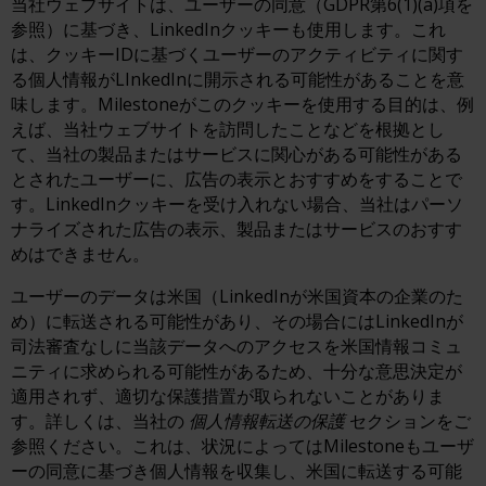
当社ウェブサイトは、ユーザーの同意（GDPR第6(1)(a)項を
参照）に基づき、LinkedInクッキーも使用します。これ
は、クッキーIDに基づくユーザーのアクティビティに関す
る個人情報がLInkedInに開示される可能性があることを意
味します。Milestoneがこのクッキーを使用する目的は、例
えば、当社ウェブサイトを訪問したことなどを根拠とし
て、当社の製品またはサービスに関心がある可能性がある
とされたユーザーに、広告の表示とおすすめをすることで
す。LinkedInクッキーを受け入れない場合、当社はパーソ
ナライズされた広告の表示、製品またはサービスのおすす
めはできません。
ユーザーのデータは米国（LinkedInが米国資本の企業のた
め）に転送される可能性があり、その場合にはLinkedInが
司法審査なしに当該データへのアクセスを米国情報コミュ
ニティに求められる可能性があるため、十分な意思決定が
適用されず、適切な保護措置が取られないことがありま
す。詳しくは、当社の
個人情報転送の保護
セクションをご
参照ください。これは、状況によってはMilestoneもユーザ
ーの同意に基づき個人情報を収集し、米国に転送する可能