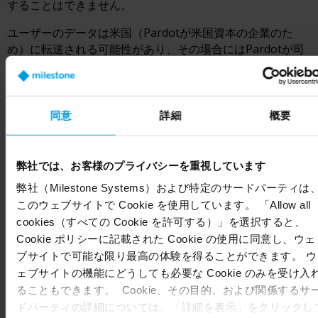
することはできません。
ユーザーのデータは米国（Pardotが米国資本の企業のた
め）に転送される可能性があり、その場合にはPardotが司
法審査なしに当該データへのアクセスを米国情報コミュニ
ティに求められる可能性があるため、十分な意思決定が適
用されず、適切な保護措置が取られないことがあります。
詳しくは、当社の
個人情報転送の保護
セクションをご参照
同意
詳細
概要
ください。これは、状況によってはMilestoneもユーザーの
同意に基づき個人情報を収集し、米国に転送する可能性が
あることを意味します。
弊社では、お客様のプライバシーを重視しています
弊社（Milestone Systems）および特定のサードパーティは
ユーザーのデータは、下記の
保存期間
セクションに記載の
このウェブサイトで Cookie を使用しています。 「Allow all
期間、保存されます。
cookies（すべての Cookie を許可する）」を選択すると、
Pardotにおけるデータ保護について詳しく
Cookie ポリシーに記載された Cookie の使用に同意し、ウェ
は、
https://www.salesforce.com/company/privacy/full_pri
ブサイトで可能な限り最高の体験を得ることができます。 ウ
にアクセスし、Microsoftのプライバシーに関する声明でご
ェブサイトの機能にどうしても必要な Cookie のみを受け入
確認いただけます。
ることもできます。 Cookie、その目的、および関係するサ
ドパーティの詳細については、「詳細を表示」をクリックし