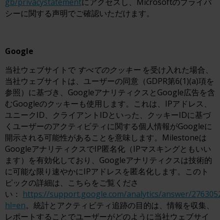
gb/privacystatement
にアクセスし、Microsoftのプライバ
シーに関する声明でご確認いただけます。
Google
当社ウェブサイトで
すべてのクッキー
を受け入れた場合、
当社ウェブサイトは、ユーザーの同意（GDPR第6(1)(a)項を
参照）に基づき、GoogleアナリティクスとGoogle広告を含
むGoogleのクッキーも使用します。これは、IPアドレス、
ユニークID、クライアントIDといった、クッキーIDに基づ
くユーザーのアクティビティに関する個人情報がGoogleに
開示される可能性があることを意味します。Milestoneは
GoogleアナリティクスでIP匿名化（IPマスキングともいい
ます）を有効化しており、Googleアナリティクスは技術的
に可能な限り速やかにIPアドレスを匿名化します。このト
ピックの詳細は、こちらをご覧くださ
い：
https://support.google.com/analytics/answer/276305
hl=en
。統計とアクティビティ追跡の目的は、情報を収集、
レポートすることでユーザーがどのように当社ウェブサイ