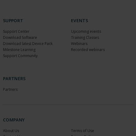
SUPPORT
EVENTS
Support Center
Upcoming events
Download Software
Training Classes
Download latest Device Pack
Webinars
Milestone Learning
Recorded webinars
Support Community
PARTNERS
Partners
COMPANY
About Us
Terms of Use