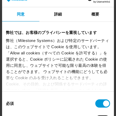
同意
詳細
概要
複雑なセキュリティを制御
弊社では、お客様のプライバシーを重視しています
分散したサイトとサーバーを単一のガラスの下に置
くことで、効率と制御を向上させます。XProtectの
弊社（Milestone Systems）および特定のサードパーティ
中央インターフェースは、ライブおよび録画映像へ
は、このウェブサイトで Cookie を使用しています。
「Allow all cookies（すべての Cookie を許可する）」を
のアクセスと共有を容易にします。また、Arculesの
選択すると、Cookie ポリシーに記載された Cookie の使
ビデオ監視サービス(VSaaS)をリモートサイトに導入
用に同意し、ウェブサイトで可能な限り最高の体験を得
したり、XProtectとハイブリッドに組み合わせて使
ることができます。 ウェブサイトの機能にどうしても必
用することも柔軟に行えます。
要な Cookie のみを受け入れることもできます。
Cookie、その目的、および関係するサードパーティの詳
単一のコマンドセンターから複数のロケーショ
細については、「詳細を表示」をクリックしてくださ
ンを管理することで、効率と応答時間を改善
い。 このページの下部にある Cookie ポリシーページで
​最小限のオンサイトスタッフで分散したサイト
同
いつでも同意を撤回できます。
必須
意
をリモート監視することで、運用コストを削減
Even though we have entered into data processing
の
​すべてのサイトが同じプロトコルに準拠してい
agreements and model clauses with our third-party