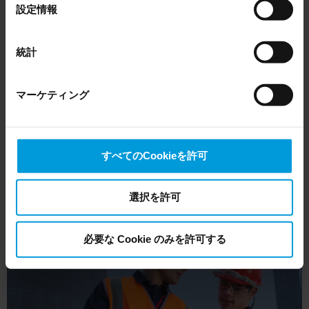
選
ることを確認し、物理的およびサイバーセキュ
設定情報
providers’ European entities, we shall inform you that the
択
リティインフラストラクチャを強化します
EU Court of Justice has in general found (Schrems II)
that, from an EU perspective (please see latest status
統計
here
), for US owned companies (such as Microsoft and
XPROTECT
Google) there are not appropriate safeguards in place in
マーケティング
the US, as they may possibly be required to give data
access to the United States Intelligence Community
without any judicial review. This means that, depending
on the circumstance, Milestone also collects and
すべてのCookieを許可
transfers your personal data to the US either based on
your consent, and for Microsoft also based on
Milestone’s legitimate interest. Please click ‘Show details’
選択を許可
for more information.
必要な Cookie のみを許可する