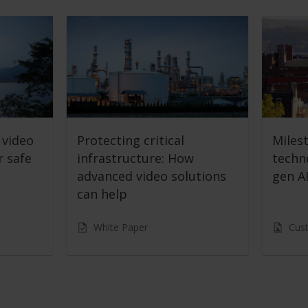
 video
Protecting critical
Miles
r safe
infrastructure: How
techn
advanced video solutions
gen AI
can help
White Paper
Cus