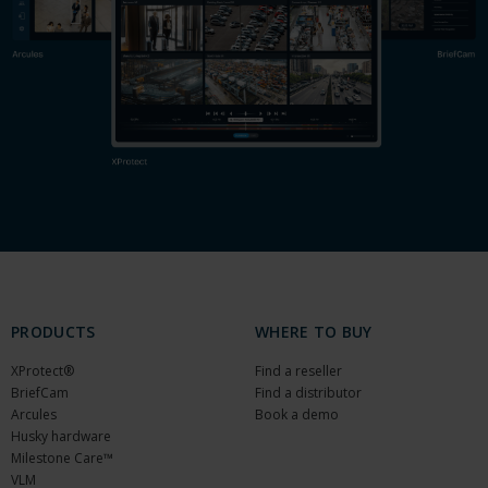
PRODUCTS
WHERE TO BUY
XProtect®
Find a reseller
BriefCam
Find a distributor
Arcules
Book a demo
Husky hardware
Milestone Care™
VLM