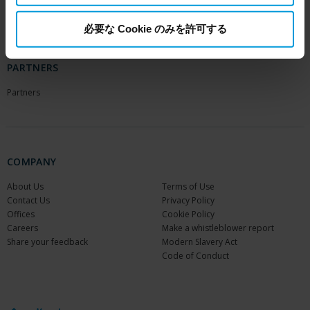
Milestone Learning
Recorded webinars
for more information.
Support Community
必要な Cookie のみを許可する
PARTNERS
Partners
COMPANY
About Us
Terms of Use
Contact Us
Privacy Policy
Offices
Cookie Policy
Careers
Make a whistleblower report
Share your feedback
Modern Slavery Act
Code of Conduct