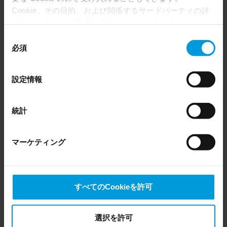
Cookie、その目的、および関係するサードパーティの詳
細については、「詳細を表示」をクリックしてくださ
い。 このページの下部にある Cookie ポリシーページで
同
いつでも同意を撤回できます。
必須
意
Even though we have entered into data processing
の
agreements and model clauses with our third-party
PRODUCTS
WHERE TO BUY
選
設定情報
providers’ European entities, we shall inform you that the
択
XProtect®
Find a reseller
EU Court of Justice has in general found (Schrems II)
BriefCam
Find a distributor
that, from an EU perspective (please see latest status
統計
Arcules
Book a demo
here
), for US owned companies (such as Microsoft and
Husky hardware
Milestone Care™
Google) there are not appropriate safeguards in place in
VLM
マーケティング
the US, as they may possibly be required to give data
access to the United States Intelligence Community
without any judicial review. This means that, depending
SUPPORT
EVENTS
on the circumstance, Milestone also collects and
すべてのCookieを許可
transfers your personal data to the US either based on
Support Center
Upcoming events
your consent, and for Microsoft also based on
Download Software
Training Classes
Milestone’s legitimate interest. Please click ‘Show details’
選択を許可
Download latest Device Pack
Webinars