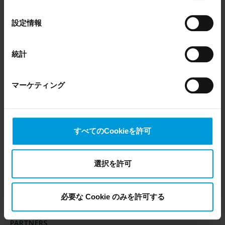
Even though we have entered into data processing
の
agreements and model clauses with our third-party
選
設定情報
providers’ European entities, we shall inform you that the
択
EU Court of Justice has in general found (Schrems II)
that, from an EU perspective (please see latest status
統計
PRODUCTS
WHERE TO BUY
here
), for US owned companies (such as Microsoft and
Google) there are not appropriate safeguards in place in
XProtect®
Find a reseller
the US, as they may possibly be required to give data
BriefCam
Find a distributor
マーケティング
access to the United States Intelligence Community
Arcules
Book a demo
without any judicial review. This means that, depending
Husky hardware
on the circumstance, Milestone also collects and
Milestone Care™
VLM
transfers your personal data to the US either based on
すべてのCookieを許可
your consent, and for Microsoft also based on
SUPPORT
EVENTS
Milestone’s legitimate interest. Please click ‘Show details’
for more information.
Support Center
Upcoming events
選択を許可
Download Software
Training Classes
Download latest Device Pack
Webinars
Milestone Learning
Recorded webinars
必要な Cookie のみを許可する
Support Community
PARTNERS