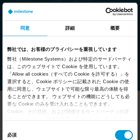
同意
詳細
概要
タイプまたはカテゴリー
弊社では、お客様のプライバシーを重視しています
弊社（Milestone Systems）および特定のサードパーティ
フィルターをクリア
は、このウェブサイトで Cookie を使用しています。
「Allow all cookies（すべての Cookie を許可する）」を
空席あり
ほぼ満席
満席
選択すると、Cookie ポリシーに記載された Cookie の使
用に同意し、ウェブサイトで可能な限り最高の体験を得
日付
イベント
ることができます。 ウェブサイトの機能にどうしても必
要な Cookie のみを受け入れることもできます。
データはありません。
Cookie、その目的、および関係するサードパーティの詳
細については、「詳細を表示」をクリックしてくださ
件表示
い。 このページの下部にある Cookie ポリシーページで
同
いつでも同意を撤回できます。
必須
意
前
次