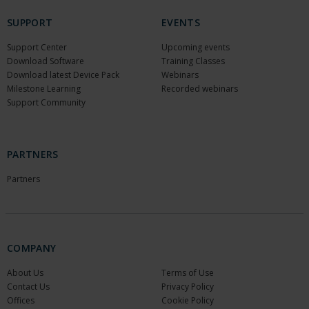
SUPPORT
EVENTS
Support Center
Upcoming events
Download Software
Training Classes
Download latest Device Pack
Webinars
Milestone Learning
Recorded webinars
Support Community
PARTNERS
Partners
COMPANY
About Us
Terms of Use
Contact Us
Privacy Policy
Offices
Cookie Policy