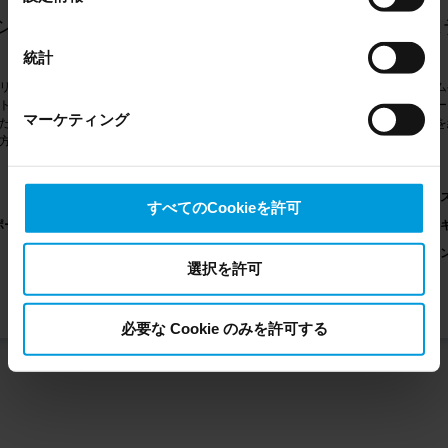
providers’ European entities, we shall inform you that the
択
ンスト
フルインストールと設定
シス
EU Court of Justice has in general found (Schrems II)
that, from an EU perspective (please see latest status
統計
here
), for US owned companies (such as Microsoft and
リモートの
複雑なXProtect VMSのインストールと設定
システム
Google) there are not appropriate safeguards in place in
ト。システ
をオンサイトまたはリモートで行い、最適
はリモー
マーケティング
たい、また
な機能を確保するエキスパートチームにア
マンスを
the US, as they may possibly be required to give data
方に最適で
クセスできます。
access to the United States Intelligence Community
without any judicial review. This means that, depending
on the circumstance, Milestone also collects and
包括的なセットアップ
シ
すべてのCookieを許可
transfers your personal data to the US either based on
ポートの利
カスタマイズされたソリューション
セ
your consent, and for Microsoft also based on
専門家によるガイダンスとサポート
イ
Milestone’s legitimate interest. Please click ‘Show details’
選択を許可
for more information.
必要な Cookie のみを許可する