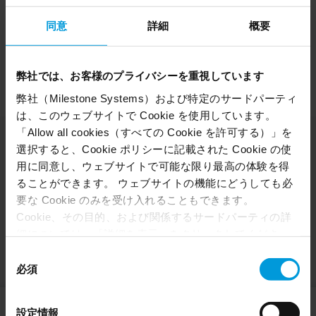
同意
詳細
概要
弊社では、お客様のプライバシーを重視しています
弊社（Milestone Systems）および特定のサードパーティ
は、このウェブサイトで Cookie を使用しています。
「Allow all cookies（すべての Cookie を許可する）」を
選択すると、Cookie ポリシーに記載された Cookie の使
どのようなサービスが必要で
用に同意し、ウェブサイトで可能な限り最高の体験を得
ることができます。 ウェブサイトの機能にどうしても必
すか？
要な Cookie のみを受け入れることもできます。
Cookie、その目的、および関係するサードパーティの詳
細については、「詳細を表示」をクリックしてくださ
い。 このページの下部にある Cookie ポリシーページで
同
いつでも同意を撤回できます。
必須
意
Even though we have entered into data processing
の
agreements and model clauses with our third-party
選
設定情報