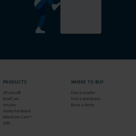
PRODUCTS
WHERE TO BUY
XProtect®
Find a reseller
BriefCam
Find a distributor
Arcules
Book a demo
Husky hardware
Milestone Care™
VLM