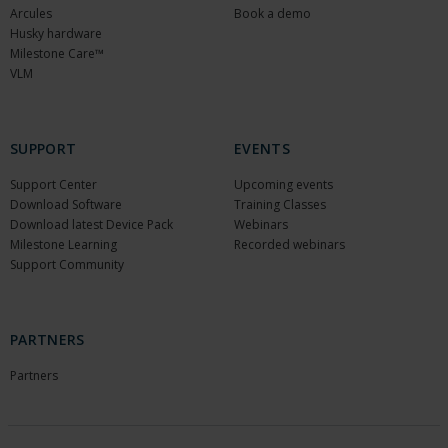
Arcules
Book a demo
Husky hardware
Milestone Care™
VLM
SUPPORT
EVENTS
Support Center
Upcoming events
Download Software
Training Classes
Download latest Device Pack
Webinars
Milestone Learning
Recorded webinars
Support Community
PARTNERS
Partners