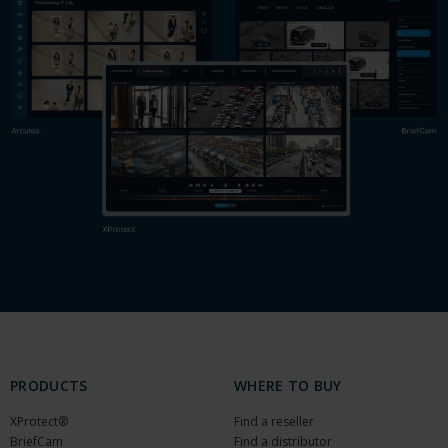
PRODUCTS
WHERE TO BUY
XProtect®
Find a reseller
BriefCam
Find a distributor