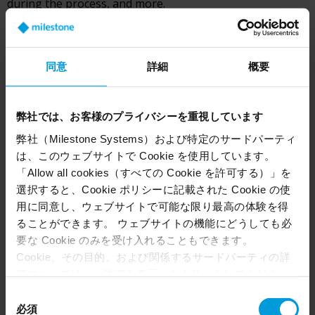
during the process, and more.
LEARN MORE
同意
詳細
概要
弊社では、お客様のプライバシーを重視しています
弊社（Milestone Systems）および特定のサードパーティ
は、このウェブサイトで Cookie を使用しています。
「Allow all cookies（すべての Cookie を許可する）」を
選択すると、Cookie ポリシーに記載された Cookie の使
用に同意し、ウェブサイトで可能な限り最高の体験を得
ることができます。 ウェブサイトの機能にどうしても必
要な Cookie のみを受け入れることもできます。
Cookie、その目的、および関係するサードパーティの詳
細については、「詳細を表示」をクリックしてくださ
い。 このページの下部にある Cookie ポリシーページで
同
いつでも同意を撤回できます。
必須
意