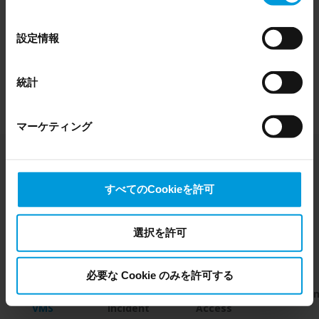
Even though we have entered into data processing
の
agreements and model clauses with our third-party
選
設定情報
providers’ European entities, we shall inform you that the
択
EU Court of Justice has in general found (Schrems II)
that, from an EU perspective (please see latest status
統計
here
), for US owned companies (such as Microsoft and
Google) there are not appropriate safeguards in place in
マーケティング
the US, as they may possibly be required to give data
access to the United States Intelligence Community
without any judicial review. This means that, depending
on the circumstance, Milestone also collects and
すべてのCookieを許可
transfers your personal data to the US either based on
your consent, and for Microsoft also based on
Milestoneのツール
Milestone’s legitimate interest. Please click ‘Show details’
選択を許可
for more information.
必要な Cookie のみを許可する
XProtect
XProtect
XProtect
BriefCa
VMS
Incident
Access