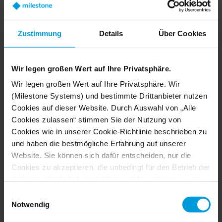
Millions of dollars in grant funds are left unclaimed
yearly. Let us help you secure yours with Milestone's
Grant Program, designed to help you find and match
Zustimmung
Details
Über Cookies
with eligible grants, manage the grant lifecycle from
application to completion, provide financial assistance
during the process, and more.
Wir legen großen Wert auf Ihre Privatsphäre.
Wir legen großen Wert auf Ihre Privatsphäre. Wir
LEARN MORE
(Milestone Systems) und bestimmte Drittanbieter nutzen
Cookies auf dieser Website. Durch Auswahl von „Alle
Cookies zulassen“ stimmen Sie der Nutzung von
Cookies wie in unserer Cookie-Richtlinie beschrieben zu
und haben die bestmögliche Erfahrung auf unserer
Website. Sie können sich dafür entscheiden, nur die
Cookies zu akzeptieren, die unbedingt für den Betrieb der
Website erforderlich sind. Weitere Informationen zu den
Cookies, ihrem Zweck und den beteiligten Dritten finden
Einwilligungsauswahl
Sie, wenn Sie auf „Details anzeigen“ klicken.
Notwendig
Für Cookies gilt Ihre Einwilligung für die folgende