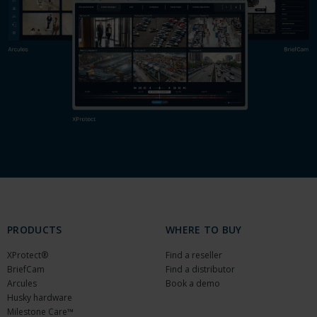
PRODUCTS
WHERE TO BUY
XProtect®
Find a reseller
BriefCam
Find a distributor
Arcules
Book a demo
Husky hardware
Milestone Care™