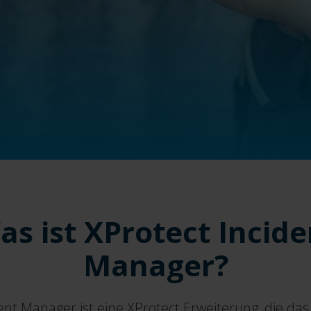
as ist XProtect Incide
Manager?
ent Manager ist eine XProtect Erweiterung, die das