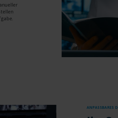
anueller
tellen
fgabe.
ANPASSBARES 