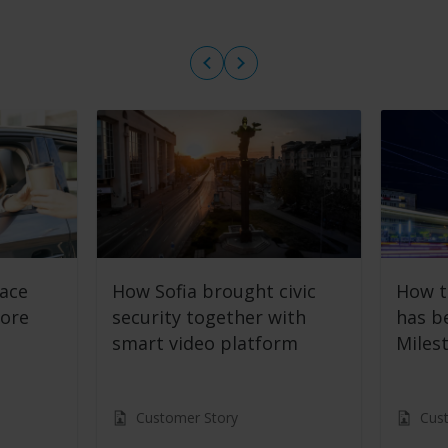
lace
How Sofia brought civic
How t
fore
security together with
has b
smart video platform
Miles
Customer Story
Cus