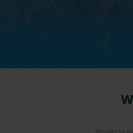
W
XProtect Incid