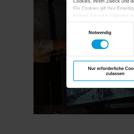
Cookies, ihrem Zweck und den 
Für Cookies gilt Ihre Einwill
können Sie unter folgender A
https://tools.google.com/
Einwilligungsauswahl
Notwendig
Nur erforderliche Coo
zulassen