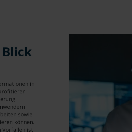
 Blick
formationen in
profitieren
uerung
 Anwendern
arbeiten sowie
sieren können.
Vorfällen ist