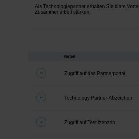
Als Technologiepartner erhalten Sie klare Vorte
Zusammenarbeit stärken.
Vorteil
Zugriff auf das Partnerportal
Ihr Gateway zu Verifizierungs-Tools, 
Technology Partner-Abzeichen
Präsentieren Sie Ihren offiziellen Part
Verified – an, um das Vertrauen der 
Zugriff auf Testlizenzen
Erstellen Sie Testlizenzen, um Ihre Int