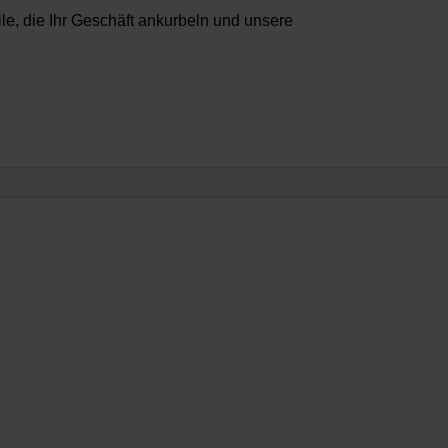
ile, die Ihr Geschäft ankurbeln und unsere
Testlizenzen, Marketing-Ressourcen und mehr – alles an einem Ort.
nerstatus mit Milestone. Zeigen Sie Ihre Stufe – Alliance, Select oder
Kunden zu stärken.
egration zu verifizieren, zu demonstrieren, wie Ihre Integration mit