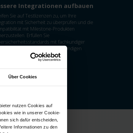
ssere Integrationen aufbauen
ifen Sie auf Testlizenzen zu, um Ihre
egration mit Sicherheit zu überprüfen und die
patibilität mit Milestone-Produkten
herzustellen. Erfüllen Sie
ersicherheitsstandards mit fachkundiger
eitung und greifen Sie auf fachkundigen
hnischen Support weltweit zu.
Über Cookies
bieter nutzen Cookies auf
okies wie in unserer Cookie-
nnen sich dafür entscheiden,
Weitere Informationen zu den