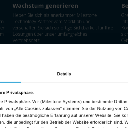
Wachstum generieren
Be
Heben Sie sich als anerkannter Milestone
Gre
rn
Technology Partner vom Markt ab und
Int
ten.
verschaffen Sie sich sofortige Sichtbarkeit für Ihre
Kom
em
Lösungen über unser umfangreiches
sic
Vertriebsnetz.
Cyb
Anl
tec
Details
hre Privatsphäre.
re Privatsphäre. Wir (Milestone Systems) und bestimmte Drittan
hl von „Alle Cookies zulassen“ stimmen Sie der Nutzung von Co
d haben die bestmögliche Erfahrung auf unserer Website. Sie kö
n, die unbedingt für den Betrieb der Website erforderlich sind. 