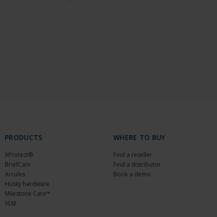
PRODUCTS
WHERE TO BUY
XProtect®
Find a reseller
BriefCam
Find a distributor
Arcules
Book a demo
Husky hardware
Milestone Care™
VLM