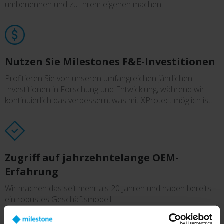
umbenennen und zu Ihrem eigenen machen.
Nutzen Sie Milestones F&E-Investitionen
Profitieren Sie von unseren umfangreichen jährlichen
Investitionen in Forschung und Entwicklung, während wir
kontinuierlich das verbessern, was mit XProtect möglich ist.
Zugriff auf jahrzehntelange OEM-
Erfahrung
Wir machen das seit mehr als 20 Jahren und haben bereits
ein robustes Geschäftsmodell.