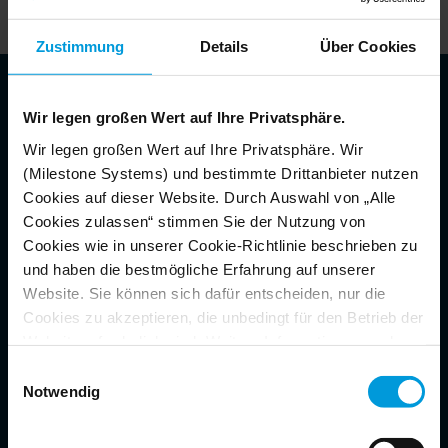
Zustimmung
Details
Über Cookies
Wir legen großen Wert auf Ihre Privatsphäre.
So funktioniert der Prozess
Wir legen großen Wert auf Ihre Privatsphäre. Wir
(Milestone Systems) und bestimmte Drittanbieter nutzen
Unser OEM VMS-Service ist mehr als eine
Cookies auf dieser Website. Durch Auswahl von „Alle
Softwarelösung. Es ist eine Partnerschaft.
Cookies zulassen“ stimmen Sie der Nutzung von
Cookies wie in unserer Cookie-Richtlinie beschrieben zu
Und der Zugriff darauf ist so einfach wie 1-
und haben die bestmögliche Erfahrung auf unserer
2-3.
Website. Sie können sich dafür entscheiden, nur die
Cookies zu akzeptieren, die unbedingt für den Betrieb der
Website erforderlich sind. Weitere Informationen zu den
Cookies, ihrem Zweck und den beteiligten Dritten finden
Einwilligungsauswahl
Sie, wenn Sie auf „Details anzeigen“ klicken.
Notwendig
STEP 1
Für Cookies gilt Ihre Einwilligung für die folgende
Kontakt aufnehmen
Domain:
milestonesys.com + Subdomains
. Für Google-