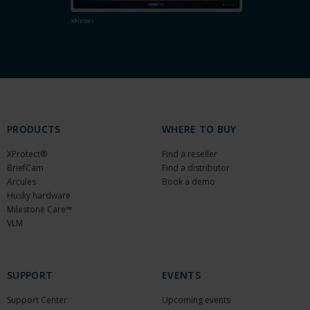
PRODUCTS
WHERE TO BUY
XProtect®
Find a reseller
BriefCam
Find a distributor
Arcules
Book a demo
Husky hardware
Milestone Care™
VLM
SUPPORT
EVENTS
Support Center
Upcoming events