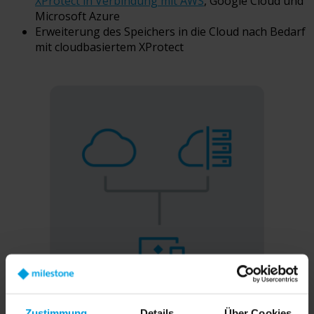
XProtect in Verbindung mit AWS
, Google Cloud und
Microsoft Azure
Erweiterung des Speichers in die Cloud nach Bedarf
mit cloudbasiertem XProtect
Zustimmung
Details
Über Cookies