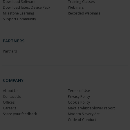
Download Software
Training Classes
Download latest Device Pack
Webinars
Milestone Learning
Recorded webinars
Support Community
PARTNERS
Partners
COMPANY
About Us
Terms of Use
Contact Us
Privacy Policy
Offices
Cookie Policy
Careers
Make a whistleblower report
Share your feedback
Modern Slavery Act
Code of Conduct