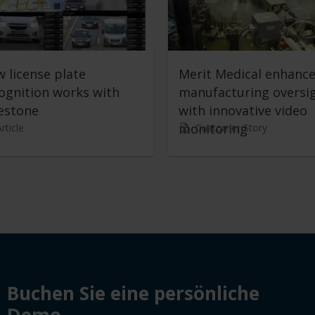
 license plate
Merit Medical enhanc
ognition works with
manufacturing oversi
estone
with innovative video
monitoring
rticle
Customer Story
Buchen Sie eine Demo
Buchen Sie eine persönliche