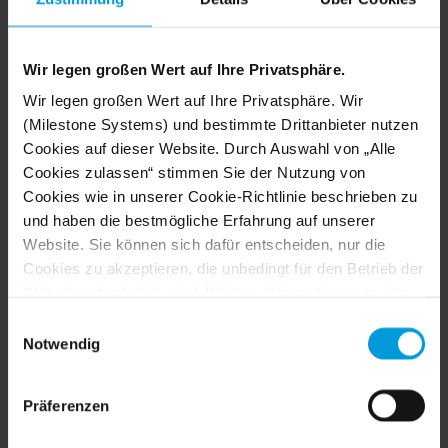
Milestone Interconnect
Wir legen großen Wert auf Ihre Privatsphäre.
Wir legen großen Wert auf Ihre Privatsphäre. Wir
Die Fähigkeit, an Ihrem zentralen Standort Live-
(Milestone Systems) und bestimmte Drittanbieter nutzen
Ansichten und Wiedergaben von Kameras in Remote-
Cookies auf dieser Website. Durch Auswahl von „Alle
Systemen anzuzeigen, gibt Ihnen mehr Kontrolle und
Cookies zulassen“ stimmen Sie der Nutzung von
vereinfacht den Betrieb.
Cookies wie in unserer Cookie-Richtlinie beschrieben zu
Sehen Sie mit XProtect Live-Bilder und
und haben die bestmögliche Erfahrung auf unserer
aufgezeichnete Videos von jedem Standort
Website. Sie können sich dafür entscheiden, nur die
innerhalb Ihres Servernetzwerks.
Cookies zu akzeptieren, die unbedingt für den Betrieb der
Skalieren Sie die Sicherheit, indem Sie lokale Server
Website erforderlich sind. Weitere Informationen zu den
und Kameras zentral verwalten.
Cookies, ihrem Zweck und den beteiligten Dritten finden
Einwilligungsauswahl
Verringern Sie die Betriebskosten und minimieren
Sie, wenn Sie auf „Details anzeigen“ klicken.
Notwendig
Sie die Besuche am Standort – keine lokale
Für Cookies gilt Ihre Einwilligung für die folgende
Systemwartung und weniger Personalschulungen
Domain:
milestonesys.com + Subdomains
. Für Google-
vor Ort erforderlich.
Präferenzen
Cookies können Sie unter folgender Adresse auch ein
Browser-Addon für die Deaktivierung von Google