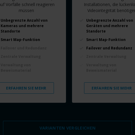
uf Vorfälle schnell reagieren
Installationen, die lückenl
müssen
Videointegrität benötige
Unbegrenzte Anzahl von
Unbegrenzte Anzahl von
Kameras und mehrere
Geräten und mehrere
Standorte
Standorte
Smart Map-Funktion
Smart Map-Funktion
Failover und Redundanz
Failover und Redundanz
Zentrale Verwaltung
Zentrale Verwaltung
Verwaltung von
Verwaltung von
Beweismaterial
Beweismaterial
ERFAHREN SIE MEHR
ERFAHREN SIE MEHR
VARIANTEN VERGLEICHEN