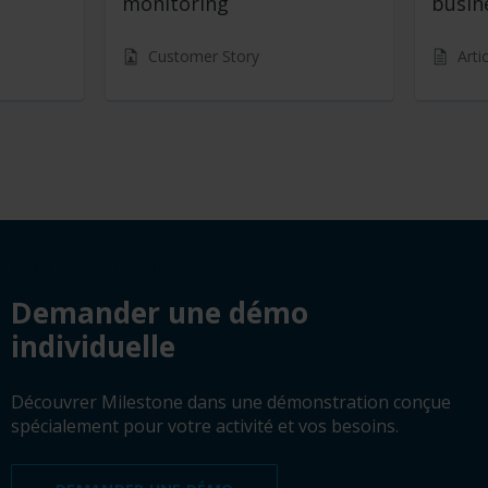
monitoring
busin
Customer Story
Arti
Demander une démo
Demander une démo
individuelle
Découvrer Milestone dans une démonstration conçue
spécialement pour votre activité et vos besoins.