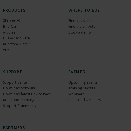
PRODUCTS
WHERE TO BUY
XProtect®
Find a reseller
BriefCam
Find a distributor
Arcules
Book a demo
Husky hardware
Milestone Care™
VLM
SUPPORT
EVENTS
Support Center
Upcoming events
Download Software
Training Classes
Download latest Device Pack
Webinars
Milestone Learning
Recorded webinars
Support Community
PARTNERS