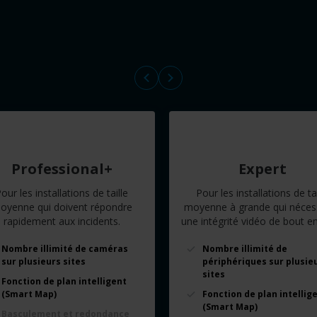
Professional+
Expert
our les installations de taille
Pour les installations de tai
oyenne qui doivent répondre
moyenne à grande qui nécess
rapidement aux incidents.
une intégrité vidéo de bout en
Nombre illimité de caméras
Nombre illimité de
sur plusieurs sites
périphériques sur plusie
sites
Fonction de plan intelligent
(Smart Map)
Fonction de plan intellig
(Smart Map)
Basculement et redondance