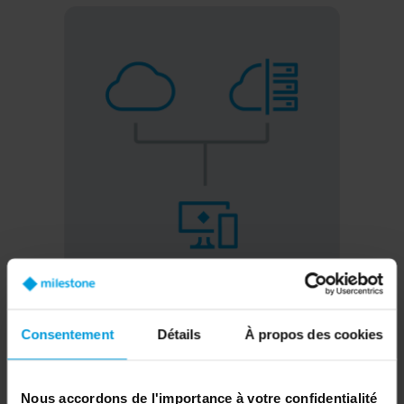
Consentement
Détails
À propos des cookies
Milestone Interconnect
Nous accordons de l'importance à votre confidentialité