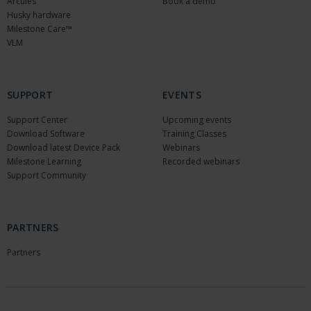
Arcules
Book a demo
Husky hardware
Milestone Care™
VLM
SUPPORT
EVENTS
Support Center
Upcoming events
Download Software
Training Classes
Download latest Device Pack
Webinars
Milestone Learning
Recorded webinars
Support Community
PARTNERS
Partners