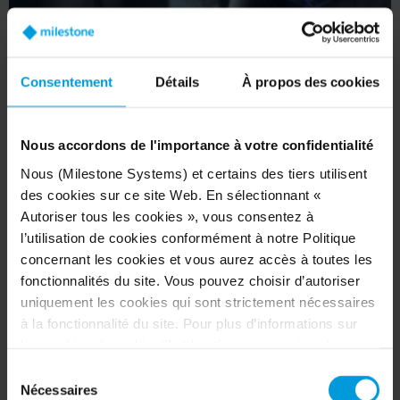
Consentement
Détails
À propos des cookies
Nous accordons de l'importance à votre confidentialité
Cybersecurity guides and manuals
Nous (Milestone Systems) et certains des tiers utilisent
Get the most out of your XProtect system with these cybersecurity
des cookies sur ce site Web. En sélectionnant «
assets and secure your solution against cyberattacks.
Autoriser tous les cookies », vous consentez à
l’utilisation de cookies conformément à notre Politique
concernant les cookies et vous aurez accès à toutes les
fonctionnalités du site. Vous pouvez choisir d’autoriser
uniquement les cookies qui sont strictement nécessaires
à la fonctionnalité du site. Pour plus d’informations sur
les cookies, leur objectif et les tiers concernés, cliquez
sur « Voir les détails ».
Sélection
Concernant les cookies, votre consentement s’applique
Nécessaires
du