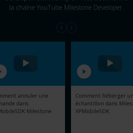
la chaîne YouTube Milestone Developer.
mment annuler une
Comment héberger u
mande dans
échantillon dans Mile
obileSDK Milestone
XPMobileSDK