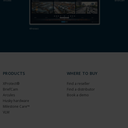
PRODUCTS
WHERE TO BUY
XProtect®
Find a reseller
BriefCam
Find a distributor
Arcules
Book a demo
Husky hardware
Milestone Care™
VLM