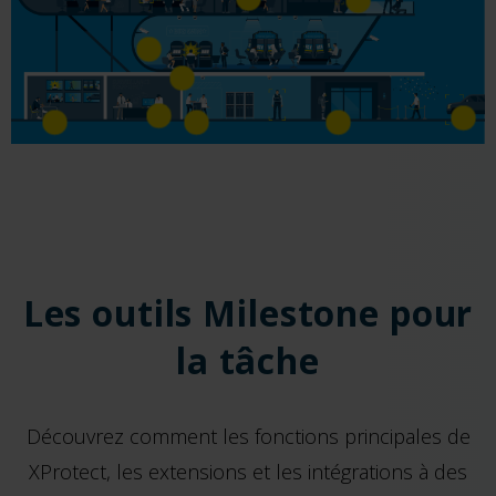
Les outils Milestone pour
la tâche
Découvrez comment les fonctions principales de
XProtect, les extensions et les intégrations à des