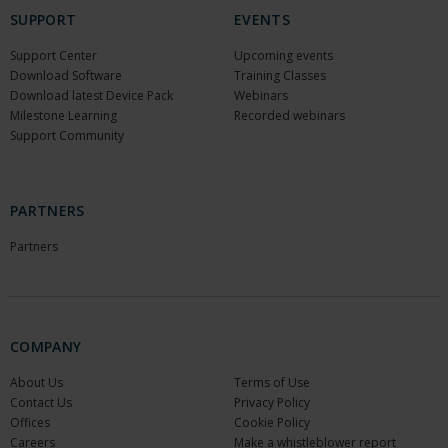
SUPPORT
EVENTS
Support Center
Upcoming events
Download Software
Training Classes
Download latest Device Pack
Webinars
Milestone Learning
Recorded webinars
Support Community
PARTNERS
Partners
COMPANY
About Us
Terms of Use
Contact Us
Privacy Policy
Offices
Cookie Policy
Careers
Make a whistleblower report