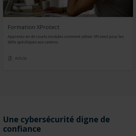
Formation XProtect
Apprenez en de courts modules comment utiliser XProtect pour les
défis spécifiques aux casinos.
Article
Une cybersécurité digne de
confiance