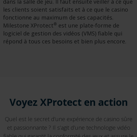
dans la salle de jeu. Il faut ensuite veiller à ce que
les clients soient satisfaits et à ce que le casino
fonctionne au maximum de ses capacités.
®
Milestone XProtect
est une plate-forme de
logiciel de gestion des vidéos (VMS) fiable qui
répond à tous ces besoins et bien plus encore.
Voyez XProtect en action
Quel est le secret d’une expérience de casino sûre
et passionnante ? Il s’agit d’une technologie vidéo
fiable qui garantit la conformité des jeux et assure le