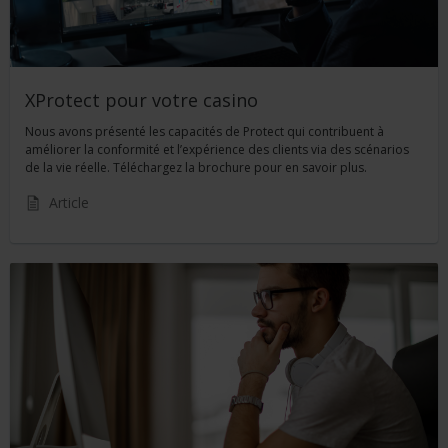
XProtect pour votre casino
Nous avons présenté les capacités de Protect qui contribuent à
améliorer la conformité et l’expérience des clients via des scénarios
de la vie réelle. Téléchargez la brochure pour en savoir plus.
Article