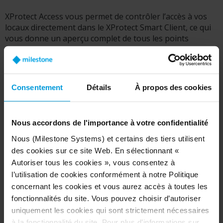
XProtect Access vous permet de contrôler l’accès à vos
locaux directement dans le XProtect Smart Client, ce qui
vous donne un aperçu complet de tous les points
d’accès, des détenteurs de carte et des visiteurs. Cela
signifie que les opérateurs peuvent répondre en temps
réel, répondre rapidement aux préoccupations et
documenter avec précision tout incident suspect.
Consentement
Détails
À propos des cookies
Nous accordons de l'importance à votre confidentialité
Nous (Milestone Systems) et certains des tiers utilisent
des cookies sur ce site Web. En sélectionnant «
Autoriser tous les cookies », vous consentez à
l’utilisation de cookies conformément à notre Politique
concernant les cookies et vous aurez accès à toutes les
fonctionnalités du site. Vous pouvez choisir d’autoriser
uniquement les cookies qui sont strictement nécessaires
à la fonctionnalité du site. Pour plus d’informations sur