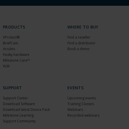
PRODUCTS
WHERE TO BUY
XProtect®
Find a reseller
BriefCam
Find a distributor
Arcules
Book a demo
Husky hardware
Milestone Care™
VLM
SUPPORT
EVENTS
Support Center
Upcoming events
Download Software
Training Classes
Download latest Device Pack
Webinars
Milestone Learning
Recorded webinars
Support Community