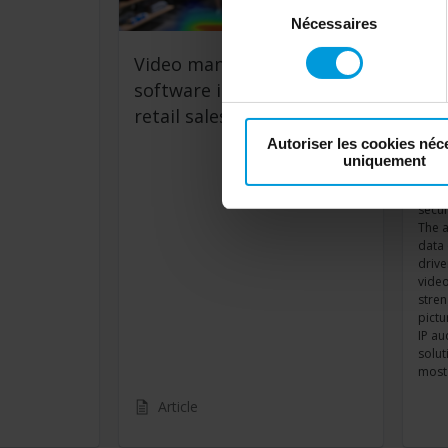
votre consentement
:
Nécessaires
du
consentement
Video management
Dat
software is supercharging
Pow
retail sales
Wo
Autoriser les cookies néc
uniquement
In th
Sand
secur
The a
data 
drive
video
stren
pictu
IP au
solut
most 
Article