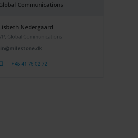
Global Communications
Lisbeth Nedergaard
VP, Global Communications
lin@milestone.dk
+45 41 76 02 72