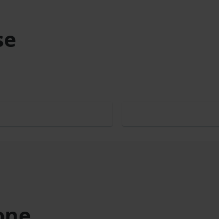
se
one