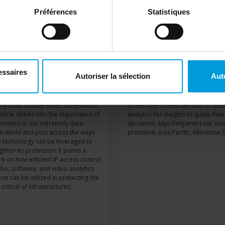
Préférences
Statistiques
a Centre: Securing the
Navigating the next
erhouses of the Digital
frontier of hospitality
rld
smart video
essaires
Autoriser la sélection
Aut
is byline with Bisinfotech India,
As focus on traveller safety and
esh Kaup explains why data center
enhanced customer experience 
ity must include video surveillance.
to the fore, hotels can turn to vid
rticle delves into the importance of
analytics for insights to guide their
centers in our extremely data-
decisions, says Benjamin Low, vic
n world and puts across the ways
president, Asia Pacific, Milestone
 technology can be leveraged to
gthen its protection. It paints a
re on how efficient IP access control,
dio, software, and video analytics
ion can be utilized in protecting the
critical of infrastructures.