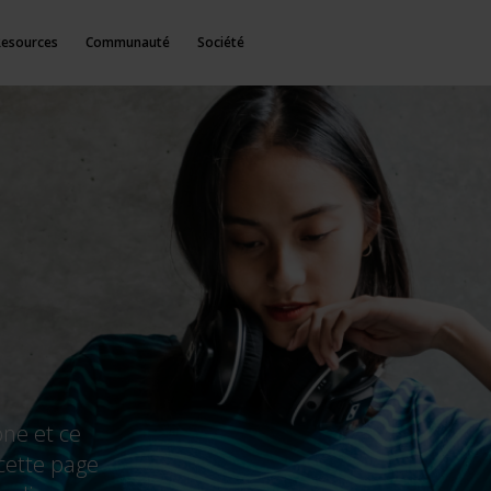
Resources
Communauté
Société
one et ce
cette page