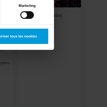
Marketing
The Future of Video
 with
Analytics
oriser tous les cookies
comes
eo
e
 Systems