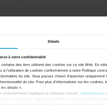
Détails
lestone dans les méd
nce à votre confidentialité
ertains des tiers utilisent des cookies sur ce site Web. En séle
 à l’utilisation de cookies conformément à notre Politique conc
tionnalités du site. Vous pouvez choisir d’autoriser uniquement 
onctionnalité du site. Pour plus d’informations sur les cookies, leu
les détails ».
re consentement s’applique au domaine suivant :
milestonesys.
oogle, vous pouvez également installer un module complémentai
tics ici :
https://tools.google.com/dlpage/gaoptout?hl=fr
. V