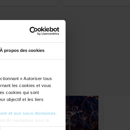
À propos des cookies
ias
ctionnant « Autoriser tous
ernant les cookies et vous
les cookies qui sont
r objectif et les tiers
com et aux sous-domaines
.
re de navigateur pour la
ous pouvez toujours
modifier