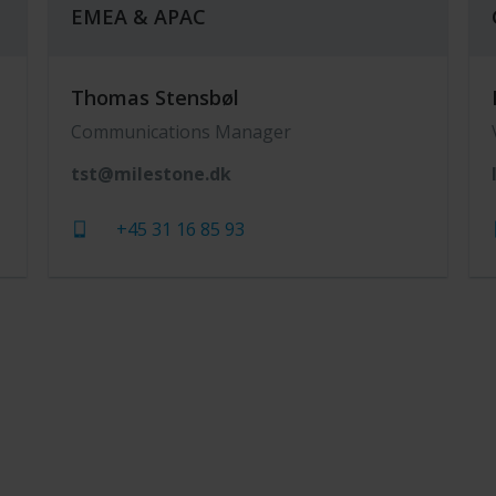
EMEA & APAC
Thomas Stensbøl
Communications Manager
tst@milestone.dk
+45 31 16 85 93