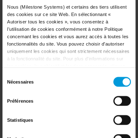
Nous (Milestone Systems) et certains des tiers utilisent
LEARN MORE
des cookies sur ce site Web. En sélectionnant «
Autoriser tous les cookies », vous consentez à
l’utilisation de cookies conformément à notre Politique
concernant les cookies et vous aurez accès à toutes les
fonctionnalités du site. Vous pouvez choisir d’autoriser
uniquement les cookies qui sont strictement nécessaires
à la fonctionnalité du site. Pour plus d’informations sur
les cookies, leur objectif et les tiers concernés, cliquez
sur « Voir les détails ».
Sélection
Concernant les cookies, votre consentement s’applique
Nécessaires
du
au domaine suivant :
milestonesys.com et aux sous-
consentement
domaines
. Concernant les cookies de Google, vous
Préférences
pouvez également installer un module complémentaire de
navigateur pour la désactivation de Google Analytics ici :
https://tools.google.com/dlpage/gaoptout?hl=fr
. Vous
Statistiques
pouvez toujours
modifier votre consentement
: