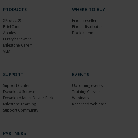
PRODUCTS
WHERE TO BUY
XProtect®
Find a reseller
BriefCam
Find a distributor
Arcules
Book a demo
Husky hardware
Milestone Care™
VLM
SUPPORT
EVENTS
Support Center
Upcoming events
Download Software
Training Classes
Download latest Device Pack
Webinars
Milestone Learning
Recorded webinars
Support Community
PARTNERS