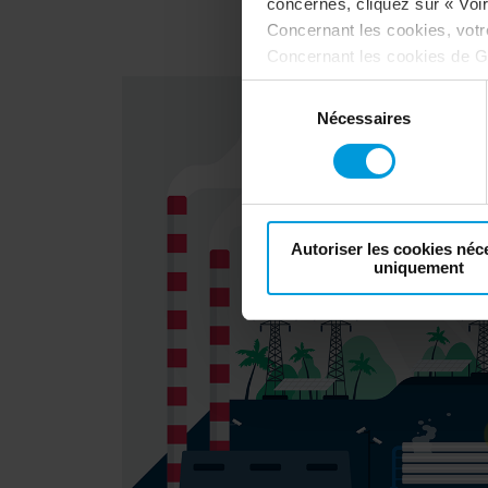
concernés, cliquez sur « Voir 
Concernant les cookies, vot
Concernant les cookies de G
désactivation de Google Analy
Sélection
votre consentement
:
Nécessaires
du
consentement
Autoriser les cookies néc
uniquement