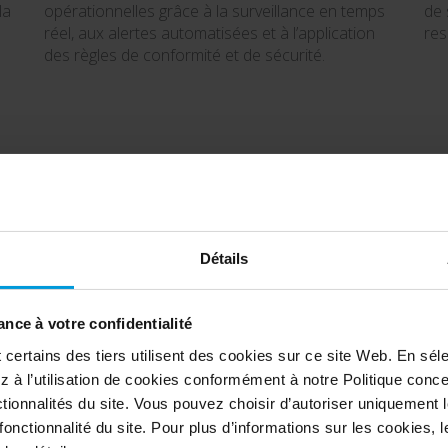
la
opérationnelles grâce à la surveillance en temps
de 
réel, aux alertes automatisées et à l’application
res
des règles de conformité et de sécurité.
Détails
Fonctionnement
nce à votre confidentialité
ertains des tiers utilisent des cookies sur ce site Web. En séle
 à l’utilisation de cookies conformément à notre Politique conc
a technologie vidéo à plate-forme ouverte aide les ré
tionnalités du site. Vous pouvez choisir d’autoriser uniquement 
stallations nucléaires à protéger les infrastructures 
onctionnalité du site. Pour plus d’informations sur les cookies, leu
nelle. Cliquez sur les points jaunes pour plus d’inf