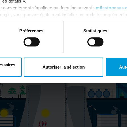
les détails ».
re consentement s’applique au domaine suivant :
milestonesys.
oogle, vous pouvez également installer un module complémentai
tics ici :
https://tools.google.com/dlpage/gaoptout?hl=fr
. V
Préférences
Statistiques
essaires
Autoriser la sélection
Aut