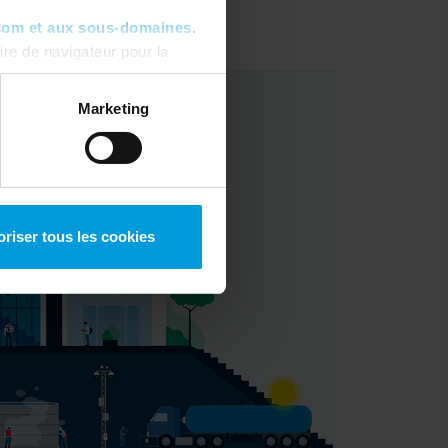
com et aux sous-domaines
.
re de navigateur pour la
ous pouvez toujours
modifier
Marketing
oriser tous les cookies