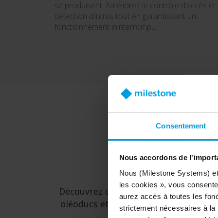
se produisent. Améliorez le contrôle d’accès et 
détection d’intrus tout en garantissant un
fonctionnement ininterrompu.
Consentement
Nous accordons de l'importa
Nous (Milestone Systems) et c
les cookies », vous consentez
Découvrez comment la flexibilité de l
aurez accès à toutes les fonc
oléoducs et gazoducs, ainsi que les in
strictement nécessaires à la f
opération