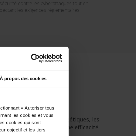
sécurité contre les cyberattaques tout en
pectant les exigences réglementaires.
À propos des cookies
ctionnant « Autoriser tous
ernant les cookies et vous
seaux électriques et énergétiques, les
les cookies qui sont
critiques et à atteindre une efficacité
r objectif et les tiers
ormations.