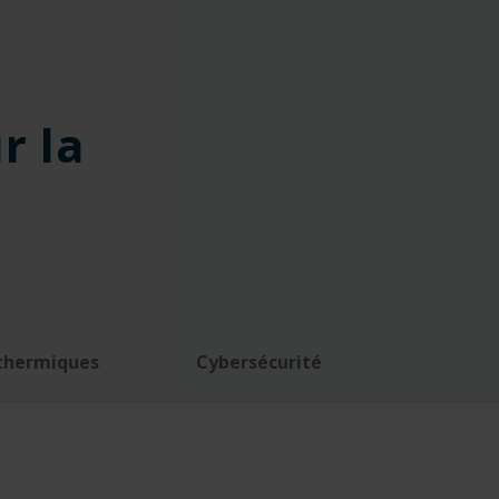
r la
thermiques
Cybersécurité