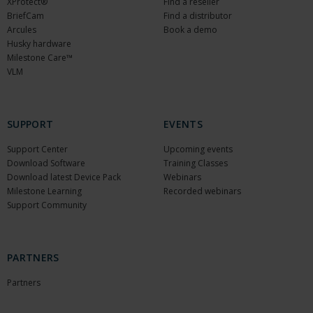
XProtect®
Find a reseller
BriefCam
Find a distributor
Arcules
Book a demo
Husky hardware
Milestone Care™
VLM
SUPPORT
EVENTS
Support Center
Upcoming events
Download Software
Training Classes
Download latest Device Pack
Webinars
Milestone Learning
Recorded webinars
Support Community
PARTNERS
Partners