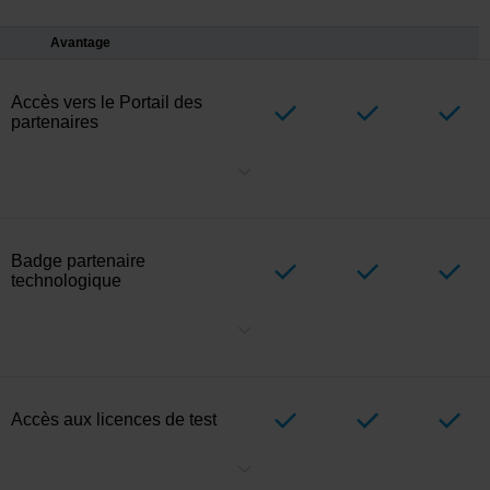
Avantage
Accès
vers le Portail des
partenaires
Votre passerelle vers les outils de vérification, les licences de test,
les ressources marketing et plus encore, le tout en un seul endroit.
Badge partenaire
technologique
Présentez votre statut de partenariat officiel avec Milestone.
Affichez votre niveau — Alliance, Sélection ou Vérifié — pour
renforcer la confiance des clients.
Accès aux licences de test
Créez des licences de test pour vérifier votre intégration, démontrer
comment votre intégration fonctionne avec le portefeuille de