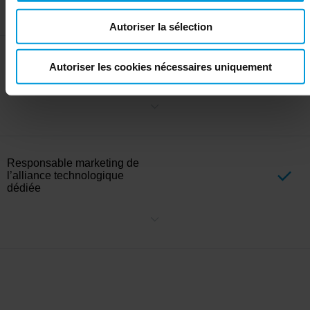
par le biais de webinaires et de sessions de démonstration. Grâce
Autoriser la sélection
à ces ressources, vous pouvez expliquer vos solutions en détail et
Milestone pourra commercialiser les bonnes solutions pour les
bons cas d’utilisation.
Initiatives de marketing
Autoriser les cookies nécessaires uniquement
régionales
Collaborez sur des activités marketing ciblées, notamment des
webinaires, des campagnes commerciales et des événements.
Chaque activité marketing suivra les résultats de la planification
conjointe des comptes et sera basée sur le niveau d’engagement
de chaque partenaire.
Responsable marketing de
l’alliance technologique
dédiée
Travaillez en étroite collaboration avec un responsable marketing
stratégique dédié à nos partenaires Alliance de niveau supérieur
pour créer et exécuter des initiatives marketing conjointes qui
stimulent la croissance mutuelle et étendent la portée du marché.