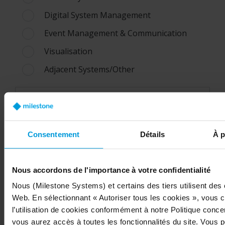
Digital System Management
Event Management & Communication
Visualisation
Adjacent Systems/Other
Veuillez décrire en détail l'intégration de votre
produit et ajouter un lien URL vers le produit*
Consentement
Détails
À p
Nous accordons de l'importance à votre confidentialité
Nous (Milestone Systems) et certains des tiers utilisent des 
0
/ 4000
Web. En sélectionnant « Autoriser tous les cookies », vous 
l’utilisation de cookies conformément à notre Politique conce
vous aurez accès à toutes les fonctionnalités du site. Vous 