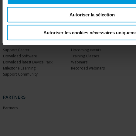
Husky hardware
Milestone Care™
Autoriser la sélection
VLM
Autoriser les cookies nécessaires uniquem
SUPPORT
EVENTS
Support Center
Upcoming events
Download Software
Training Classes
Download latest Device Pack
Webinars
Milestone Learning
Recorded webinars
Support Community
PARTNERS
Partners