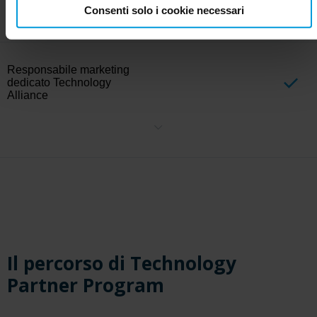
Collaborare ad attività di marketing mirate, come webinar,
Consenti solo i cookie necessari
campagne commerciali ed eventi. Ogni attività di marketing segue i
risultati della pianificazione congiunta degli account e si basa sul
livello di coinvolgimento di ciascun partner.
Responsabile marketing
dedicato Technology
Alliance
Lavora a stretto contatto con un Marketing Manager strategico
dedicato ai nostri Alliance Partner di primo livello per creare ed
eseguire iniziative di marketing congiunte che stimolino la crescita
reciproca e espandano la portata del mercato.
Il percorso di Technology
Partner Program