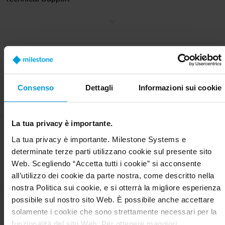
variare in base all’assegnazione del livello.
Ottieni assistenza da esperti quando ne hai bisogno in tutto il
mondo tramite chat per le licenze, comunità di supporto o supporto
telefonico. I livelli di assistenza variano dalle richieste risolvibili
attraverso la documentazione esistente, all'uso di strumenti
diagnostici per la risoluzione dei problemi, fino al coinvolgimento a
Lead generation con
livello di sviluppatore e persino all'escalation al di fuori del team di
Technology Partner Finder
supporto tecnico, inclusi i fornitori di terze parti.
Consenso
Dettagli
Informazioni sui cookie
Le tue integrazioni compaiono sul nostro Technology Partner
Finder, complete di moduli di contatto per la generazione di
contatti, collegandoti direttamente all’intera rete di channel partner
Milestone. Per ulteriori informazioni, consulta i relativi
Termini e
La tua privacy è importante.
condizioni
.
Sessioni individuali con gli
La tua privacy è importante. Milestone Systems e
architetti software Milestone
determinate terze parti utilizzano cookie sul presente sito
Organizza sessioni individuali con i nostri architetti software senior
Web. Scegliendo “Accetta tutti i cookie” si acconsente
per ottimizzare l’integrazione.
all’utilizzo dei cookie da parte nostra, come descritto nella
nostra Politica sui cookie, e si otterrà la migliore esperienza
possibile sul nostro sito Web. È possibile anche accettare
Technology Partner
solamente i cookie che sono strettamente necessari per la
Manager dedicato
funzionalità del sito Web. Per ottenere maggiori