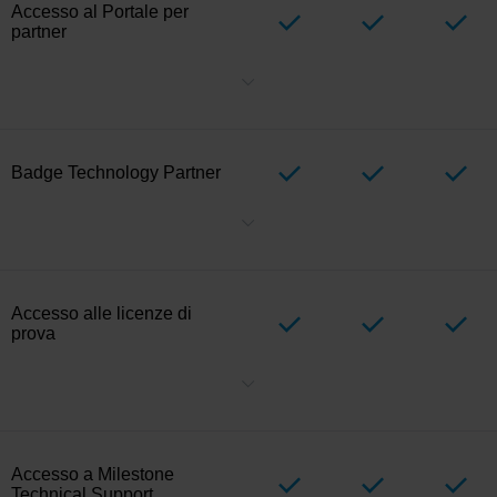
Accesso al Portale per
partner
Un unico posto per accedere a strumenti di verifica, licenze di
prova, risorse di marketing e altro ancora.
Badge Technology Partner
Mostra il tuo stato di partnership ufficiale con Milestone. Visualizza
il tuo livello — Alleanza, Selezione o Verificata — per rafforzare la
fiducia dei clienti.
Accesso alle licenze di
prova
Crea licenze di prova per verificare l’integrazione, dimostrare il
funzionamento dell’integrazione con il portafoglio di prodotti
Milestone e testare e mantenere l’integrazione nel tempo. Le
licenze di prova possono essere create dal Technology Partner nel
Customer Dashboard attraverso il
Portale per partner.
Il numero di
Accesso a Milestone
licenze di prova concesse a ciascun partner tecnologico può
Technical Support