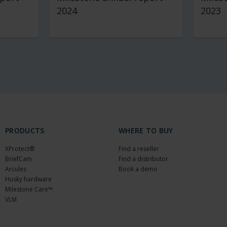
2024
2023
PRODUCTS
WHERE TO BUY
XProtect®
Find a reseller
BriefCam
Find a distributor
Arcules
Book a demo
Husky hardware
Milestone Care™
VLM