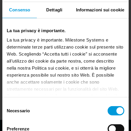
Consenso
Dettagli
Informazioni sui cookie
La tua privacy è importante.
La tua privacy è importante. Milestone Systems e
determinate terze parti utilizzano cookie sul presente sito
Web. Scegliendo “Accetta tutti i cookie” si acconsente
all’utilizzo dei cookie da parte nostra, come descritto
nella nostra Politica sui cookie, e si otterrà la migliore
esperienza possibile sul nostro sito Web. È possibile
anche accettare solamente i cookie che sono
strettamente necessari per la funzionalità del sito Web.
Per ottenere maggiori informazioni riguardo i cookie, il
loro scopo e le terze parti coinvolte cliccare su “Mostra
Selezione
dettagli”.
Necessario
del
Per quanto riguarda i cookie, il consenso dell’utente si
consenso
applica ai seguenti domini:
milestonesys.com e
Preferenze
sottodomini
. Per i cookie di Google, è inoltre possibile