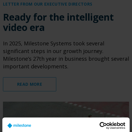
LETTER FROM OUR EXECUTIVE DIRECTORS
Ready for the intelligent
video era
In 2025, Milestone Systems took several
significant steps in our growth journey.
Milestone’s 27th year in business brought several
important developments.
READ MORE