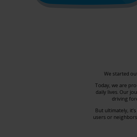
We started out
Today, we are pro
daily lives. Our 
driving fo
But ultimately, it
users or neighbors,