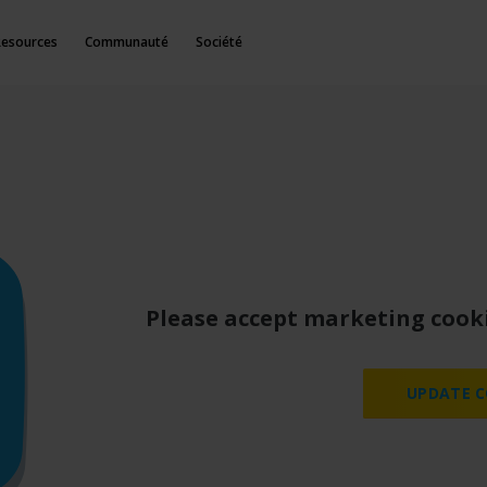
Resources
Communauté
Société
Histoire de Milestone
Please accept marketing cooki
UPDATE C