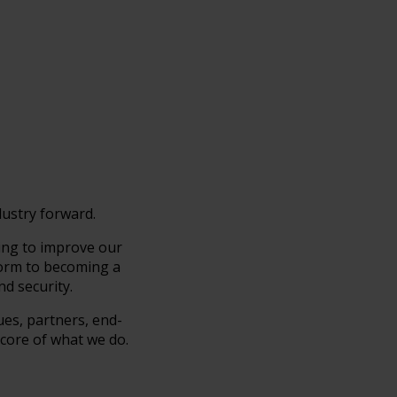
dustry forward.
ing to improve our
form to becoming a
d security.
ues, partners, end-
 core of what we do.