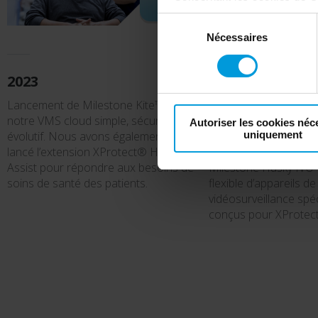
désactivation de Google Analy
Sélection
votre consentement
:
Nécessaires
du
consentement
2023
2022
Lancement de Milestone Kite™,
Lancement de XProte
notre VMS cloud simple, sécurisé et
Review, notre offre d’
Autoriser les cookies néc
évolutif. Nous avons également
avancée et facile à uti
uniquement
lancé l’extension XProtect® Hospital
niveau de notre série
Assist pour répondre aux besoins de
Milestone Husky IVO™
soins de santé des patients.
flexible d’appareils de
vidéosurveillance spé
conçus pour XProtect