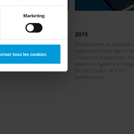
ous pouvez toujours
modifier
Marketing
7
2015
criture de la Copenhagen Letter,
Élargissement de la portée 
promet de monter la barre en
leadership éclairé avec le liv
oriser tous les cookies
 qu’entreprise technologique
« Business Magnetism ». N
onsable.
célébrons également l’intég
XProtect à plus de 5 000
périphériques.