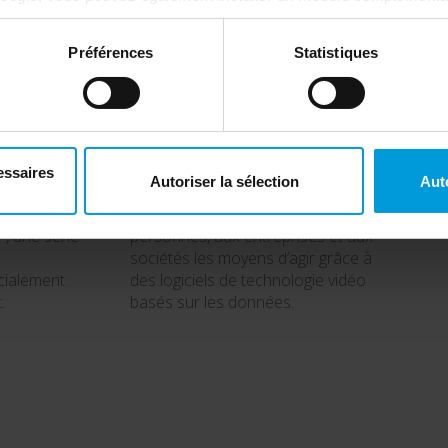
tics ici :
https://tools.google.com/dlpage/gaoptout?hl=fr
. V
Préférences
Statistiques
2020
201
ct® Rapid
Thomas Jensen devient le nouveau
Co-é
analyse légale
PDG de Milestone et lance, six mois
qui 
essaires
Autoriser la sélection
Aut
liser. Mise à
plus tard, une stratégie d’entreprise à
tant
 Husky avec
long terme visant à donner aux
resp
, une série
personnes, aux entreprises et aux
sociétés les moyens d’agir grâce à
cialement
des logiciels de technologie vidéo
.
basés sur les données.