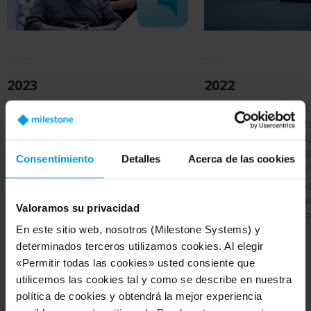
2023
2022
Milestone presenta Milestone Kite™,
Milestone presenta X
un software de gestión de vídeo en
REVIEW, una solución 
la nube sencillo, seguro y ampliable.
forense avanzada y fá
También presenta la extensión
serie Husky se actual
Consentimiento
Detalles
Acerca de las cookies
XProtect® Hospital Assist para
Milestone Husky IVO™
responder a las necesidades de los
flexible de dispositivo
pacientes que reciben asistencia
videovigilancia diseñ
Valoramos su privacidad
médica.
específicamente para
En este sitio web, nosotros (Milestone Systems) y
determinados terceros utilizamos cookies. Al elegir
«Permitir todas las cookies» usted consiente que
utilicemos las cookies tal y como se describe en nuestra
política de cookies y obtendrá la mejor experiencia