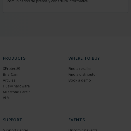
comunicados de prensa y cobertura informativa.
PRODUCTS
WHERE TO BUY
XProtect®
Find a reseller
BriefCam
Find a distributor
Arcules
Book a demo
Husky hardware
Milestone Care™
VLM
SUPPORT
EVENTS
Support Center
Upcoming events