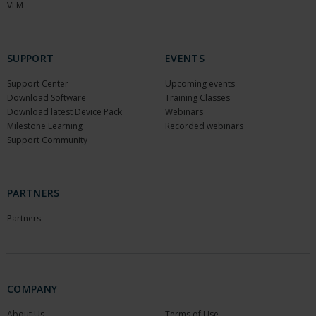
VLM
SUPPORT
EVENTS
Support Center
Upcoming events
Download Software
Training Classes
Download latest Device Pack
Webinars
Milestone Learning
Recorded webinars
Support Community
PARTNERS
Partners
COMPANY
About Us
Terms of Use