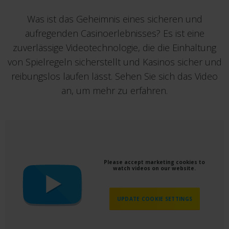
Was ist das Geheimnis eines sicheren und
aufregenden Casinoerlebnisses? Es ist eine
zuverlässige Videotechnologie, die die Einhaltung
von Spielregeln sicherstellt und Kasinos sicher und
reibungslos laufen lässt. Sehen Sie sich das Video
an, um mehr zu erfahren.
Please accept marketing cookies to
watch videos on our website.
UPDATE COOKIE SETTINGS