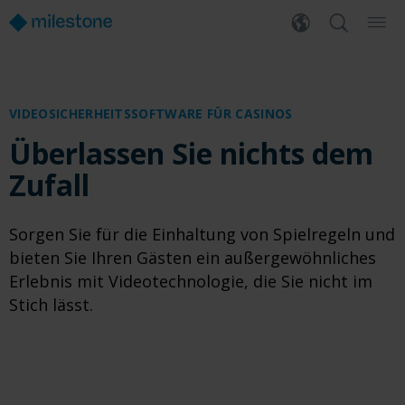
VIDEOSICHERHEITSSOFTWARE
FÜR CASINOS
Überlassen Sie nichts dem
Zufall
Sorgen Sie für die Einhaltung von Spielregeln und
bieten Sie Ihren Gästen ein außergewöhnliches
Erlebnis mit Videotechnologie, die Sie nicht im
Stich lässt.