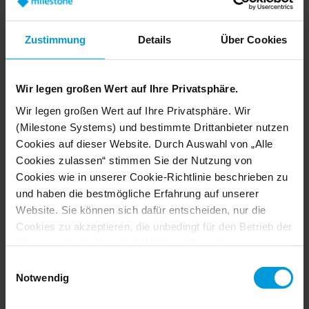
Zustimmung
Details
Über Cookies
Vereinigtes Königreich
+44 11 84 02 47 26
Wir legen großen Wert auf Ihre Privatsphäre.
Wir legen großen Wert auf Ihre Privatsphäre. Wir
(Milestone Systems) und bestimmte Drittanbieter nutzen
Cookies auf dieser Website. Durch Auswahl von „Alle
Cookies zulassen“ stimmen Sie der Nutzung von
Österreich
Cookies wie in unserer Cookie-Richtlinie beschrieben zu
und haben die bestmögliche Erfahrung auf unserer
+43 720 568180
Website. Sie können sich dafür entscheiden, nur die
Cookies zu akzeptieren, die unbedingt für den Betrieb der
Website erforderlich sind. Weitere Informationen zu den
Cookies, ihrem Zweck und den beteiligten Dritten finden
Einwilligungsauswahl
Sie, wenn Sie auf „Details anzeigen“ klicken.
Notwendig
Niederlande
Für Cookies gilt Ihre Einwilligung für die folgende
Domain:
milestonesys.com + Subdomains
. Für Google-