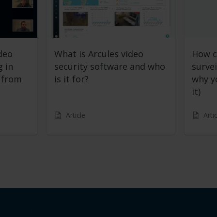
deo
What is Arcules video
How c
g in
security software and who
surve
s from
is it for?
why y
it)
Article
Arti
Buchen Sie eine Demo