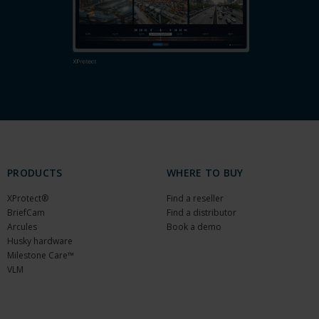
PRODUCTS
WHERE TO BUY
XProtect®
Find a reseller
BriefCam
Find a distributor
Arcules
Book a demo
Husky hardware
Milestone Care™
VLM