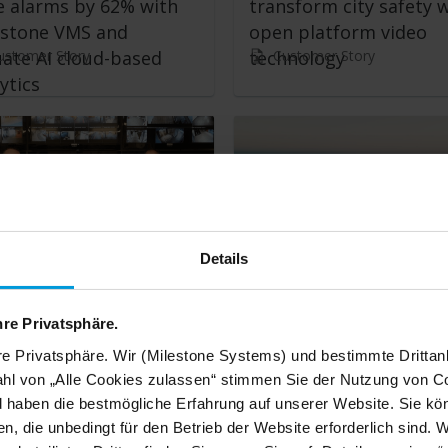
e alarms by 62% with
transform city safety 
estone VMS and
open platform video
ustomer Story
Customer Story
ate AI cloud-based
technology
ytics
Details
ston First develops
Welcome to the Virtua
t City tech initiatives
Doorman: Foxsys usher
hre Privatsphäre.
remote security for sm
re Privatsphäre. Wir (Milestone Systems) und bestimmte Drittan
ustomer Story
Customer Story
buildings
hl von „Alle Cookies zulassen“ stimmen Sie der Nutzung von Co
d haben die bestmögliche Erfahrung auf unserer Website. Sie kö
n, die unbedingt für den Betrieb der Website erforderlich sind. 