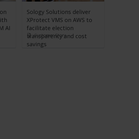
ion
Sology Solutions deliver
ith
XProtect VMS on AWS to
M AI
facilitate election
Customer Story
transparency and cost
savings