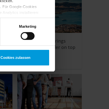
klicken.
s
. Für Google-Cookies
Analytics installieren:
ung ändern
:
Marketing
City of Hobart brings
in
safety down under on top
o
Cookies zulassen
Customer Story