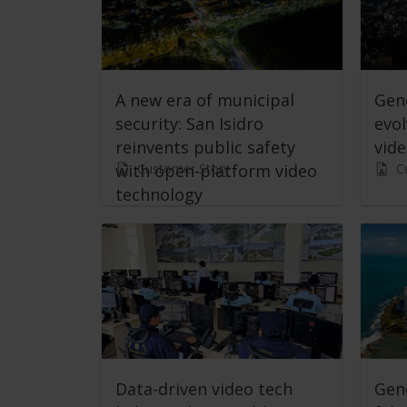
A new era of municipal
Geno
security: San Isidro
evol
reinvents public safety
vid
Customer Story
C
with open-platform video
technology
Data-driven video tech
Gene