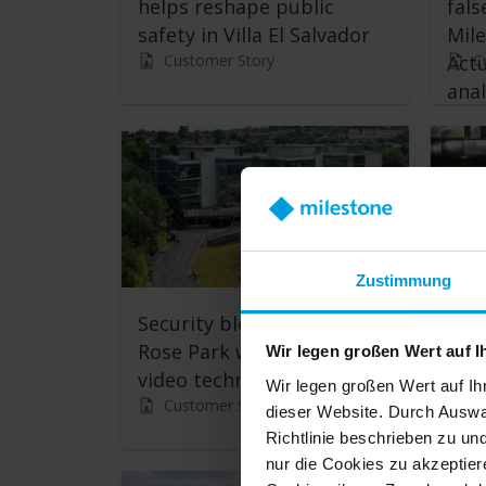
helps reshape public
fals
safety in Villa El Salvador
Mil
Customer Story
C
Actu
anal
Zustimmung
Security blooms at White
Hou
Rose Park with scalable
Smar
Wir legen großen Wert auf I
video technology
Wir legen großen Wert auf Ih
Customer Story
C
dieser Website. Durch Auswa
Richtlinie beschrieben zu un
nur die Cookies zu akzeptiere