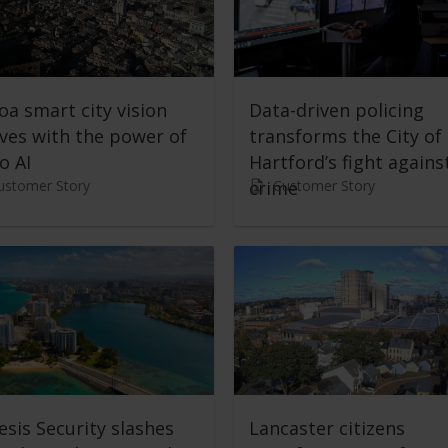
a smart city vision
Data-driven policing
ves with the power of
transforms the City of
eo AI
Hartford’s fight agains
ustomer Story
Customer Story
crime
sis Security slashes
Lancaster citizens