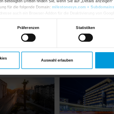
beteiligten Dritten finden Sie, wenn Sie auf „Details anzeigen“ 
igung für die folgende Domain:
milestonesys.com + Subdomain
dresse auch ein Browser-Addon für die Deaktivierung von Google 
dlpage/gaoptout?hl=en-GB
. Sie können jederzeit Ihre
Einwillig
Präferenzen
Statistiken
al Bahamas Police
How Brazil's Federal
rade video technology
Courts Stop Criminals 
reduce crime and
their Tracks with Vide
kies
Auswahl erlauben
ustomer Story
Customer Story
ge traffic incidents
Technology