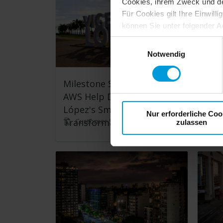
Cookies, ihrem Zweck und den 
Für Cookies gilt Ihre Einwill
können Sie unter folgender A
https://tools.google.com/
Einwilligungsauswahl
Notwendig
Milestone Systems and
Roy
AWS Help Drive Vicente
upg
López's Smart City
to 
Nur erforderliche Coo
Customer Story
C
Transformation
mana
zulassen