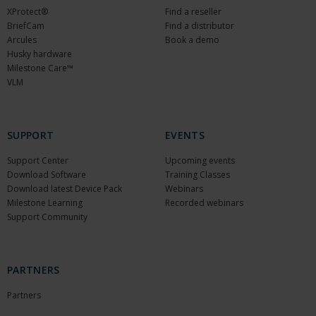
XProtect®
Find a reseller
BriefCam
Find a distributor
Arcules
Book a demo
Husky hardware
Milestone Care™
VLM
SUPPORT
EVENTS
Support Center
Upcoming events
Download Software
Training Classes
Download latest Device Pack
Webinars
Milestone Learning
Recorded webinars
Support Community
PARTNERS
Partners