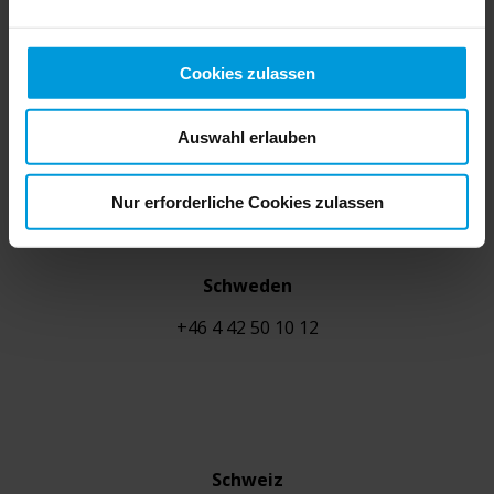
Cookies zulassen
Spanien
+34 9 33 937 064
Auswahl erlauben
Nur erforderliche Cookies zulassen
Schweden
+46 4 42 50 10 12
Schweiz