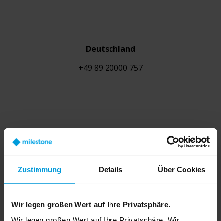
Deutschland
+49 89 20000 757
Italien
+39 02 94 75 10 82
Zustimmung
Details
Über Cookies
Wir legen großen Wert auf Ihre Privatsphäre.
Wir legen großen Wert auf Ihre Privatsphäre. Wir