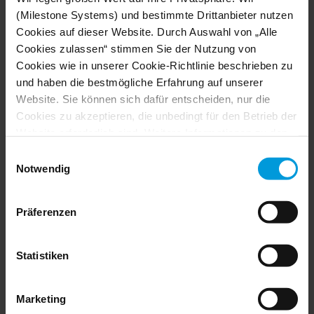
Vereinigtes Königreich
(Milestone Systems) und bestimmte Drittanbieter nutzen
+44 33 30 57 91 49
Cookies auf dieser Website. Durch Auswahl von „Alle
Cookies zulassen“ stimmen Sie der Nutzung von
Cookies wie in unserer Cookie-Richtlinie beschrieben zu
und haben die bestmögliche Erfahrung auf unserer
Website. Sie können sich dafür entscheiden, nur die
Cookies zu akzeptieren, die unbedingt für den Betrieb der
Österreich
Website erforderlich sind. Weitere Informationen zu den
Cookies, ihrem Zweck und den beteiligten Dritten finden
+43 720 568180
Einwilligungsauswahl
Sie, wenn Sie auf „Details anzeigen“ klicken.
Notwendig
Für Cookies gilt Ihre Einwilligung für die folgende
Domain:
milestonesys.com + Subdomains
. Für Google-
Präferenzen
Cookies können Sie unter folgender Adresse auch ein
Browser-Addon für die Deaktivierung von Google
Niederlande
Analytics installieren:
Statistiken
https://tools.google.com/dlpage/gaoptout?hl=en-GB
.
+31 20 262 5597
Sie können jederzeit Ihre
Einwilligung ändern
:
Marketing