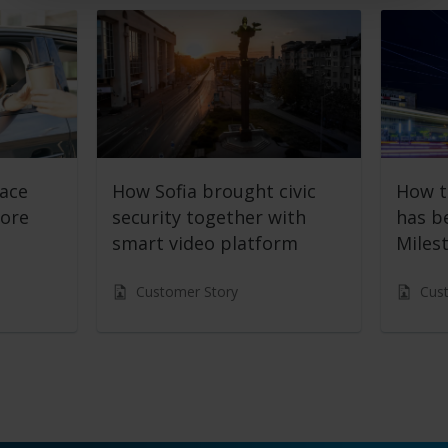
lace
How Sofia brought civic
How t
fore
security together with
has b
smart video platform
Miles
Customer Story
Cus