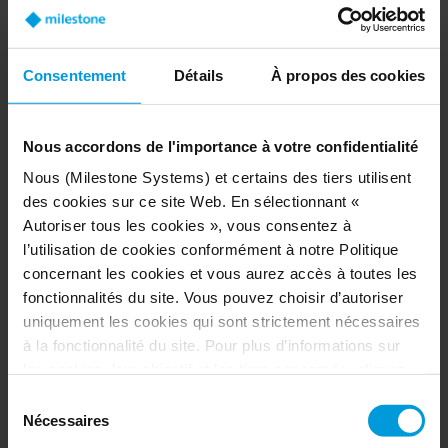
montrant tous les déplacements d’un véhicule
en particulier dans un délai spécifié. Le rapport
inclut une vignette vidéo du véhicule reconnu,
Consentement
Détails
À propos des cookies
un gros plan de la plaque minéralogique et les
détails de l’heure de détection.
Nous accordons de l'importance à votre confidentialité
Nous (Milestone Systems) et certains des tiers utilisent
des cookies sur ce site Web. En sélectionnant «
Autoriser tous les cookies », vous consentez à
l’utilisation de cookies conformément à notre Politique
concernant les cookies et vous aurez accès à toutes les
fonctionnalités du site. Vous pouvez choisir d’autoriser
uniquement les cookies qui sont strictement nécessaires
à la fonctionnalité du site. Pour plus d’informations sur
les cookies, leur objectif et les tiers concernés, cliquez
sur « Voir les détails ».
Sélection
Concernant les cookies, votre consentement s’applique
Nécessaires
du
au domaine suivant :
milestonesys.com et aux sous-
consentement