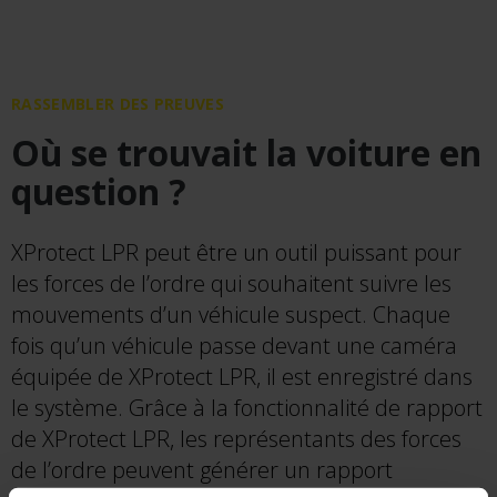
RASSEMBLER DES PREUVES
Où se trouvait la voiture en
question ?
XProtect LPR peut être un outil puissant pour
les forces de l’ordre qui souhaitent suivre les
mouvements d’un véhicule suspect. Chaque
fois qu’un véhicule passe devant une caméra
équipée de XProtect LPR, il est enregistré dans
le système. Grâce à la fonctionnalité de rapport
de XProtect LPR, les représentants des forces
de l’ordre peuvent générer un rapport